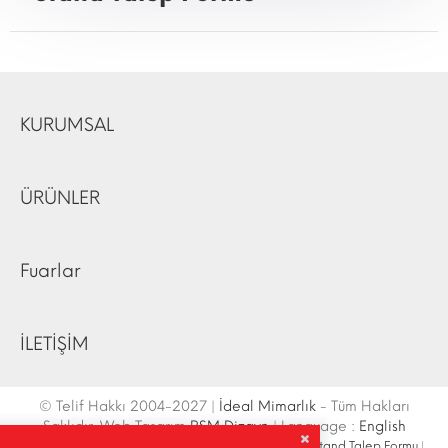
KURUMSAL
ÜRÜNLER
Fuarlar
İLETİŞİM
© Telif Hakkı 2004-2027 |
İdeal Mimarlık
- Tüm Hakları
Saklıdır. Web Tasarım
RSM Dizayn
| Language :
English
İletişim Bilgileri
|
Ulaşım Krokisi
|
Site Haritası
|
Fuar Stand Talep Formu
|