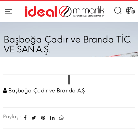
Başboğa Çadır ve Branda TİC.
VE SAN.A.Ş.
Başboğa Çadır ve Branda A.Ş.
Paylaş :