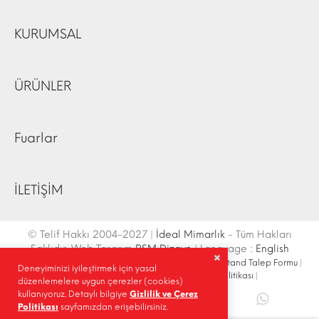
KURUMSAL
ÜRÜNLER
Fuarlar
İLETİŞİM
© Telif Hakkı 2004-2027 |
İdeal Mimarlık
- Tüm Hakları
Saklıdır. Web Tasarım
RSM Dizayn
| Language :
English
İletişim Bilgileri
|
Ulaşım Krokisi
|
Site Haritası
|
Fuar Stand Talep Formu
|
Deneyiminizi iyileştirmek için yasal
Site İçi Arama
|
Sosyal Medya
|
Gizlilik Politikası
|
düzenlemelere uygun çerezler (cookies)
kullanıyoruz. Detaylı bilgiye
Gizlilik ve Çerez
Paylaş |
Politikası
sayfamızdan erişebilirsiniz.