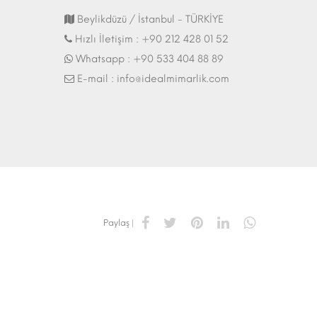
Fuar Stand | 07.10.2017
Beylikdüzü / İstanbul - TÜRKİYE
Hızlı İletişim :
+90 212 428 01 52
Whatsapp :
+90 533 404 88 89
E-mail :
info@idealmimarlik.com
Paylaş |