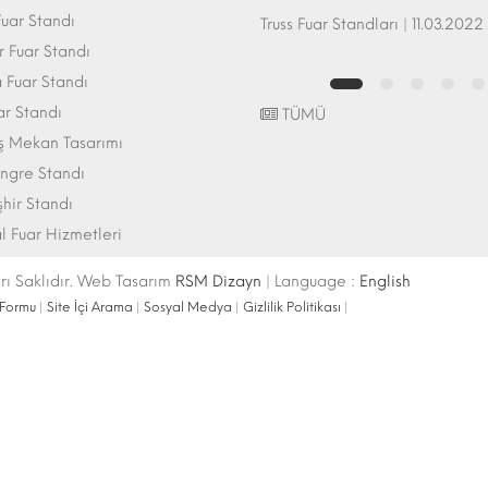
uar Standı
Fuar Standı Zemin Sistemleri | 07.10.2017
Truss Fuar Standları | 11.03.2022
 Fuar Standı
Fuar Standı
ar Standı
TÜMÜ
ış Mekan Tasarımı
ngre Standı
şhir Standı
l Fuar Hizmetleri
ı Saklıdır. Web Tasarım
RSM Dizayn
| Language :
English
 Formu
|
Site İçi Arama
|
Sosyal Medya
|
Gizlilik Politikası
|