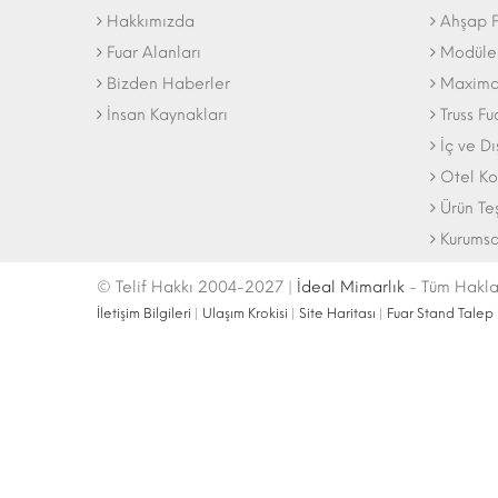
Hakkımızda
Ahşap F
Fuar Alanları
Modüler
Bizden Haberler
Maxima 
İnsan Kaynakları
Truss Fu
İç ve D
Otel Ko
Ürün Te
Kurumsa
© Telif Hakkı 2004-2027 |
İdeal Mimarlık
- Tüm Haklar
İletişim Bilgileri
|
Ulaşım Krokisi
|
Site Haritası
|
Fuar Stand Talep