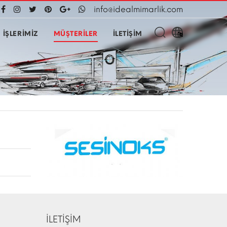
info@idealmimarlik.com
İŞLERİMİZ
MÜŞTERİLER
İLETİŞİM
İLETİŞİM