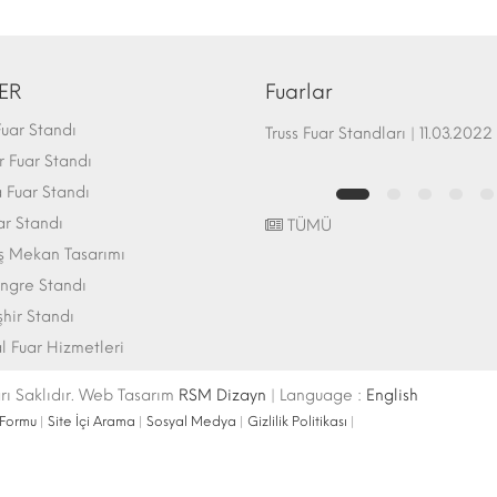
ER
Fuarlar
uar Standı
Fuar Standı Zemin Sistemleri | 07.10.2017
Truss Fuar Standları | 11.03.2022
 Fuar Standı
Fuar Standı
ar Standı
TÜMÜ
ış Mekan Tasarımı
ngre Standı
şhir Standı
l Fuar Hizmetleri
ı Saklıdır. Web Tasarım
RSM Dizayn
| Language :
English
 Formu
|
Site İçi Arama
|
Sosyal Medya
|
Gizlilik Politikası
|