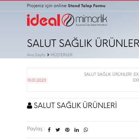
Projeniz için online
Stand Talep Formu
SALUT SAĞLIK ÜRÜNLER
Ana Sayfa
MÜŞTERİLER
SALUT SAĞLIK ÜRÜNLERİ |E
10.01.2023
EX
SALUT SAĞLIK ÜRÜNLERİ
Paylaş :