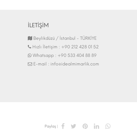
İLETİŞİM
Fuar Stand | 07.10.2017
Beylikdüzü / İstanbul - TÜRKİYE
Hızlı İletişim :
+90 212 428 01 52
Whatsapp :
+90 533 404 88 89
E-mail :
info@idealmimarlik.com
Paylaş |