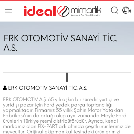
ERK OTOMOTİV SANAYİ TİC.
A.S.
ERK OTOMOTİV SANAYİ TİC. A.S.
ERK OTOMOTİV A.Ş. 65 yılı aşkın bir süredir yurtiçi ve
yurtdışı pazar için Ford yedek parça toptancılığı
yapmaktadır. Firmamız 55 yıllık Şahin Motor Yatakları
Fabrikası’nın da ortağı olup aynı zamanda Meyle Ford
ürünlerin Türkiye resmi distribütörüdür. Ayrıca, kendi
markamız olan FİX-PART adı altında çeşitli ürünlerimiz de
mevcuttur. Orijinal ekipman kalitesindeki ürünlerimizi