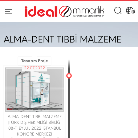
ALMA-DENT TIBBİ MALZEME
Tasarım Proje
22.07.2022
ALMA-DENT TIBBİ MALZEME
|TÜRK DİŞ HEKİMLİĞİ BİRLİĞİ
08-11 EYLÜL 2022 İSTANBUL
KONGRE MERKEZİ