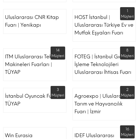
1
Uluslararası CNR Kitap
HOST İstanbul |
Müşteri
Fuarı | Yenikapı
Uluslararası Türkiye Ev ve
Mutfak Eşyaları Fuarı
14
8
ITM Uluslararası Tekstil
Müşteri
FOTEG | İstanbul Gıda
Müşteri
Makineleri Fuarları |
İşleme Teknolojileri
TÜYAP
Uluslararası İhtisas Fuarı
3
2
İstanbul Oyuncak Fuarı -
Müşteri
Agroexpo | Uluslararası
Müşteri
TÜYAP
Tarım ve Hayvancılık
Fuarı | İzmir
16
Win Eurasia
IDEF Uluslararası
Müşteri