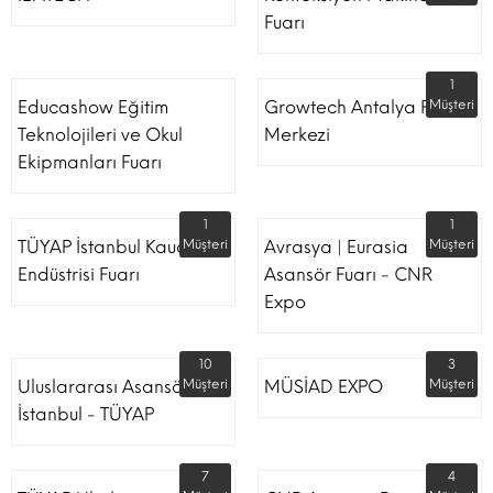
Fuarı
1
Educashow Eğitim
Growtech Antalya Fuar
Müşteri
Teknolojileri ve Okul
Merkezi
Ekipmanları Fuarı
1
1
TÜYAP İstanbul Kauçuk
Müşteri
Avrasya | Eurasia
Müşteri
Endüstrisi Fuarı
Asansör Fuarı - CNR
Expo
10
3
Uluslararası Asansör
Müşteri
MÜSİAD EXPO
Müşteri
İstanbul - TÜYAP
7
4