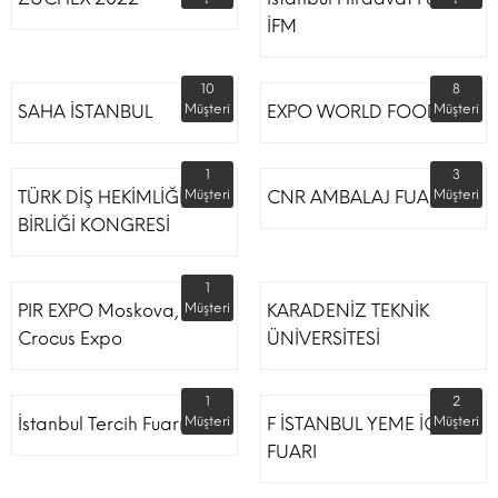
İFM
10
8
SAHA İSTANBUL
Müşteri
EXPO WORLD FOOD
Müşteri
1
3
TÜRK DİŞ HEKİMLİĞİ
Müşteri
CNR AMBALAJ FUARI
Müşteri
BİRLİĞİ KONGRESİ
1
PIR EXPO Moskova,
Müşteri
KARADENİZ TEKNİK
Crocus Expo
ÜNİVERSİTESİ
1
2
İstanbul Tercih Fuarı
Müşteri
F İSTANBUL YEME İÇME
Müşteri
FUARI