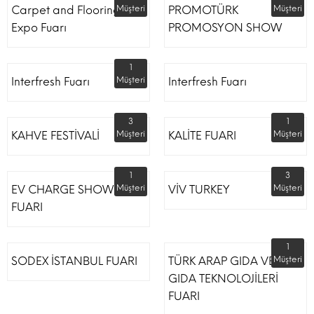
Carpet and Flooring
Müşteri
PROMOTÜRK
Müşteri
Expo Fuarı
PROMOSYON SHOW
1
Interfresh Fuarı
Müşteri
Interfresh Fuarı
3
1
KAHVE FESTİVALİ
Müşteri
KALİTE FUARI
Müşteri
1
3
EV CHARGE SHOW
Müşteri
VİV TURKEY
Müşteri
FUARI
1
SODEX İSTANBUL FUARI
TÜRK ARAP GIDA VE
Müşteri
GIDA TEKNOLOJİLERİ
FUARI