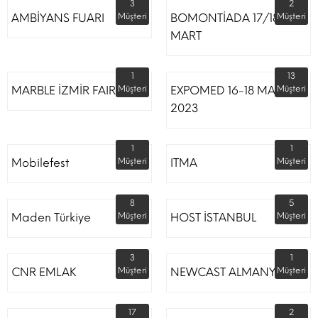
3
2
AMBİYANS FUARI
Müşteri
BOMONTİADA 17/18
Müşteri
MART
1
13
MARBLE İZMİR FAIR
Müşteri
EXPOMED 16-18 MART
Müşteri
2023
1
1
Mobilefest
Müşteri
ITMA
Müşteri
8
5
Maden Türkiye
Müşteri
HOST İSTANBUL
Müşteri
3
1
CNR EMLAK
Müşteri
NEWCAST ALMANYA
Müşteri
17
2