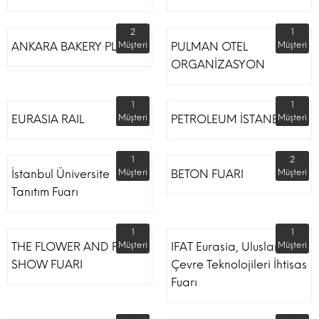
2
1
ANKARA BAKERY PLUS
Müşteri
PULMAN OTEL
Müşteri
ORGANİZASYON
1
1
EURASIA RAIL
Müşteri
PETROLEUM İSTANBUL
Müşteri
1
2
İstanbul Üniversite
Müşteri
BETON FUARI
Müşteri
Tanıtım Fuarı
1
1
THE FLOWER AND PLANT
Müşteri
IFAT Eurasia, Uluslararası
Müşteri
SHOW FUARI
Çevre Teknolojileri İhtisas
Fuarı