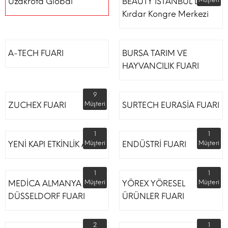
Uzakrota Global
BEAUTY İSTANBUL Lütfi
Müşteri
Kırdar Kongre Merkezi
A-TECH FUARI
BURSA TARIM VE
HAYVANCILIK FUARI
9
ZUCHEX FUARI
Müşteri
SURTECH EURASİA FUARI
1
1
YENİ KAPI ETKİNLİK ALANI
Müşteri
ENDÜSTRİ FUARI
Müşteri
1
1
MEDİCA ALMANYA
Müşteri
YÖREX YÖRESEL
Müşteri
DÜSSELDORF FUARI
ÜRÜNLER FUARI
2
1