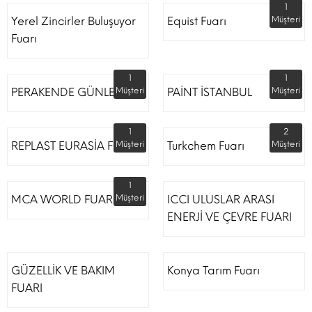
1
Yerel Zincirler Buluşuyor
Equist Fuarı
Müşteri
Fuarı
1
1
PERAKENDE GÜNLERİ
Müşteri
PAİNT İSTANBUL
Müşteri
1
2
REPLAST EURASİA FUARI
Müşteri
Turkchem Fuarı
Müşteri
1
MCA WORLD FUARI
Müşteri
ICCI ULUSLAR ARASI
ENERJİ VE ÇEVRE FUARI
GÜZELLİK VE BAKIM
Konya Tarım Fuarı
FUARI