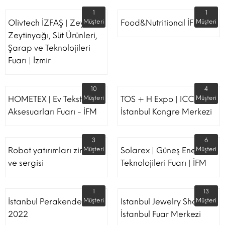
1
1
Olivtech İZFAŞ | Zeytin,
Müşteri
Food&Nutritional İFM
Müşteri
Zeytinyağı, Süt Ürünleri,
Şarap ve Teknolojileri
Fuarı | İzmir
10
4
HOMETEX | Ev Tekstili Ve
Müşteri
TOS + H Expo | ICC -
Müşteri
Aksesuarları Fuarı - İFM
İstanbul Kongre Merkezi
3
6
Robot yatırımları zirvesi
Müşteri
Solarex | Güneş Enerjisi &
Müşteri
ve sergisi
Teknolojileri Fuarı | İFM
1
13
İstanbul Perakende Fuarı
Müşteri
Istanbul Jewelry Show |
Müşteri
2022
İstanbul Fuar Merkezi