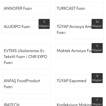
ANNOFER Fuarı
TURKCAST Fuarı
2
36
ALUEXPO Fuarı
Müşteri
TÜYAP Avrasya Ambalaj
Müşteri
Fuarı
5
EVTEKS Uluslararası Ev
Maktek Avrasya Fuarı
Müşteri
Tekstili Fuarı | CNR EXPO
Fuarı
12
ANFAŞ FoodProduct
TÜYAP Expomed
Müşteri
Fuarı
7
IBATECH
Konfeksiyon Makinesi
Müşteri