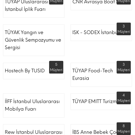
TÜYAP Uluslararası
Müşteri
CNR Avrasya Boat Show
Müşteri
İstanbul İplik Fuarı
3
TÜYAK Yangın ve
ISK - SODEX İstanbul
Müşteri
Güvenlik Sempozyumu ve
Sergisi
5
3
Hostech By TUSID
Müşteri
TÜYAP Food-Tech
Müşteri
Eurasia
4
İİFF İstanbul Uluslararası
TÜYAP EMITT Turizm Fuarı
Müşteri
Mobilya Fuarı
8
Rew İstanbul Uluslararası
İBS Anne Bebek Çocuk
Müşteri