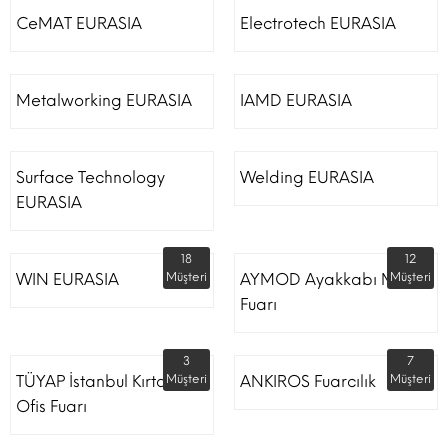
CeMAT EURASIA
Electrotech EURASIA
Metalworking EURASIA
IAMD EURASIA
Surface Technology
Welding EURASIA
EURASIA
18
12
WIN EURASIA
Müşteri
AYMOD Ayakkabı Moda
Müşteri
Fuarı
3
7
TÜYAP İstanbul Kırtasiye
Müşteri
ANKIROS Fuarcılık
Müşteri
Ofis Fuarı