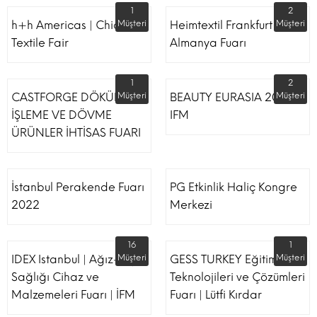
1
2
h+h Americas | Chicago
Müşteri
Heimtextil Frankfurt
Müşteri
Textile Fair
Almanya Fuarı
1
2
CASTFORGE DÖKÜM,
Müşteri
BEAUTY EURASIA 2022
Müşteri
İŞLEME VE DÖVME
IFM
ÜRÜNLER İHTİSAS FUARI
İstanbul Perakende Fuarı
PG Etkinlik Haliç Kongre
2022
Merkezi
16
1
IDEX Istanbul | Ağız-Diş
Müşteri
GESS TURKEY Eğitim
Müşteri
Sağlığı Cihaz ve
Teknolojileri ve Çözümleri
Malzemeleri Fuarı | İFM
Fuarı | Lütfi Kırdar