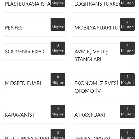
PLASTEURASIA ISTANBUL
Müşteri
LOGITRANS TURKEY
Müşteri
1
3
PENFEST
Müşteri
MOBİLYA FUARI TÜYAP
Müşteri
3
4
SOUVENIR EXPO
Müşteri
AVM İÇ VE DIŞ
Müşteri
STANDLARI
4
1
MOSFED FUARI
Müşteri
EKONOMİ ZİRVESİ
Müşteri
OTOMOTİV
4
1
KARAVANİST
Müşteri
ATRAX FUARI
Müşteri
3
1
R+T TURKEY FUARI
Müşteri
DENEY ZİRVESİ
Müşteri