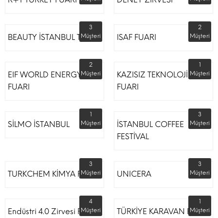
3
2
BEAUTY İSTANBUL TÜYAP
Müşteri
ISAF FUARI
Müşteri
2
1
EIF WORLD ENERGY
Müşteri
KAZISIZ TEKNOLOJİLER
Müşteri
FUARI
FUARI
1
3
SİLMO İSTANBUL
Müşteri
İSTANBUL COFFEE
Müşteri
FESTİVAL
3
3
TURKCHEM KİMYA FUARI
Müşteri
UNICERA
Müşteri
4
1
Endüstri 4.0 Zirvesi Fuarı
Müşteri
TÜRKİYE KARAVAN FUARI
Müşteri