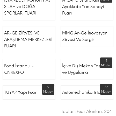
İSTANBUL PROHUNT AV
AYSAF Uluslararası
SiLAH ve DOĞA
Ayakkabı Yan Sanayi
SPORLARI FUARI
Fuarı
AR-GE ZİRVESİ VE
MMG Ar-Ge İnovasyon
ARAŞTIRMA MERKEZLERİ
Zirvesi Ve Sergisi
FUARI
4
Food İstanbul -
İç ve Dış Mekan Tasarım
Müşteri
CNREXPO
ve Uygulama
9
35
TÜYAP Yapı Fuarı
Müşteri
Automechanika İstanbul
Müşteri
Toplam Fuar Alanları: 204