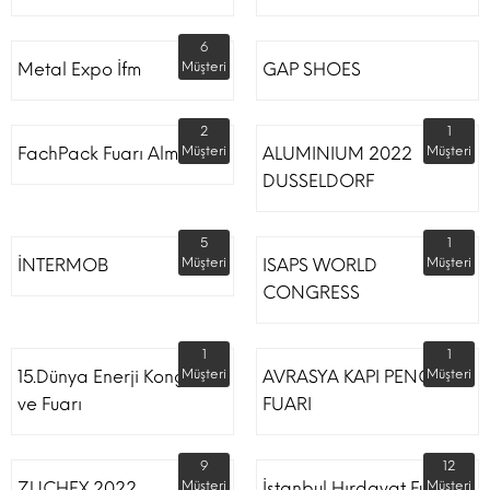
6
Metal Expo İfm
Müşteri
GAP SHOES
2
1
FachPack Fuarı Almanya
Müşteri
ALUMINIUM 2022
Müşteri
DUSSELDORF
5
1
İNTERMOB
Müşteri
ISAPS WORLD
Müşteri
CONGRESS
1
1
15.Dünya Enerji Kongresi
Müşteri
AVRASYA KAPI PENCERE
Müşteri
ve Fuarı
FUARI
9
12
ZUCHEX 2022
Müşteri
İstanbul Hırdavat Fuarı
Müşteri