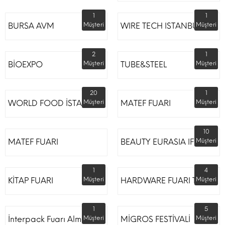
1
1
BURSA AVM
Müşteri
WIRE TECH ISTANBUL
Müşteri
2
1
BİOEXPO
Müşteri
TUBE&STEEL
Müşteri
20
1
WORLD FOOD İSTANBUL
Müşteri
MATEF FUARI
Müşteri
10
MATEF FUARI
BEAUTY EURASIA IFM
Müşteri
1
4
KİTAP FUARI
Müşteri
HARDWARE FUARI TÜYAP
Müşteri
1
5
İnterpack Fuarı Almanya
Müşteri
MİGROS FESTİVALİ
Müşteri