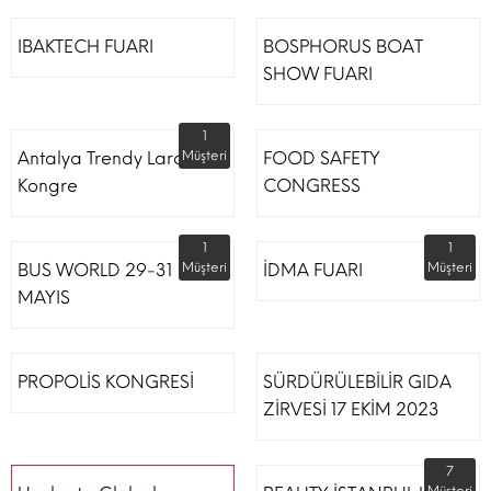
IBAKTECH FUARI
BOSPHORUS BOAT
SHOW FUARI
1
Antalya Trendy Lara Otel
Müşteri
FOOD SAFETY
Kongre
CONGRESS
1
1
BUS WORLD 29-31
Müşteri
İDMA FUARI
Müşteri
MAYIS
PROPOLİS KONGRESİ
SÜRDÜRÜLEBİLİR GIDA
ZİRVESİ 17 EKİM 2023
7