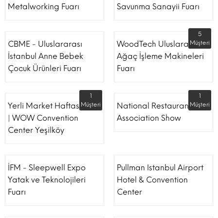
Metalworking Fuarı
Savunma Sanayii Fuarı
5
CBME - Uluslararası
WoodTech Uluslararası
Müşteri
İstanbul Anne Bebek
Ağaç İşleme Makineleri
Çocuk Ürünleri Fuarı
Fuarı
1
1
Yerli Market Haftası Fuarı
Müşteri
National Restaurant
Müşteri
| WOW Convention
Association Show
Center Yeşilköy
İFM - Sleepwell Expo
Pullman Istanbul Airport
Yatak ve Teknolojileri
Hotel & Convention
Fuarı
Center