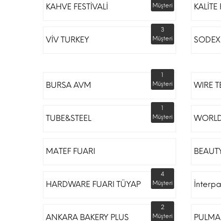
KAHVE FESTİVALİ
Müşteri
KALİTE
3
VİV TURKEY
Müşteri
SODEX 
1
BURSA AVM
Müşteri
WIRE T
1
TUBE&STEEL
Müşteri
WORLD
MATEF FUARI
BEAUTY
4
HARDWARE FUARI TÜYAP
Müşteri
İnterp
2
ANKARA BAKERY PLUS
Müşteri
PULMA