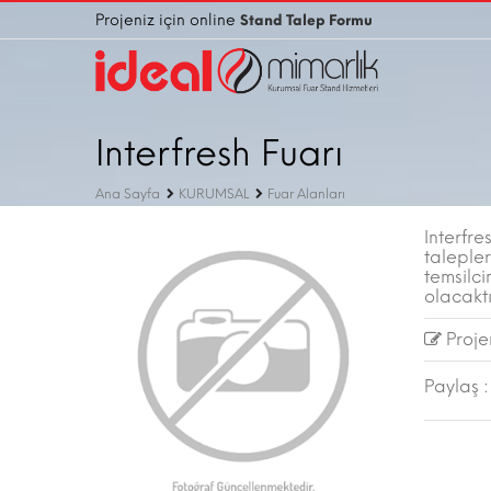
Projeniz için online
Stand Talep Formu
Interfresh Fuarı
Ana Sayfa
KURUMSAL
Fuar Alanları
Interfr
talepler
temsilci
olacaktı
Projen
Paylaş :