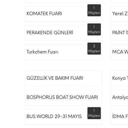
1
KOMATEK FUARI
Müşteri
Yerel Z
1
PERAKENDE GÜNLERİ
Müşteri
PAİNT 
2
Turkchem Fuarı
Müşteri
MCA W
GÜZELLİK VE BAKIM FUARI
Konya T
BOSPHORUS BOAT SHOW FUARI
Antaly
1
BUS WORLD 29-31 MAYIS
Müşteri
İDMA F