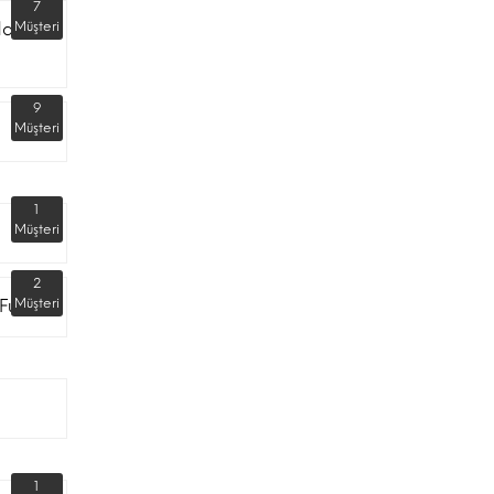
7
dar
Müşteri
9
Müşteri
1
Müşteri
2
Fuarı
Müşteri
1