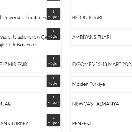
1
l Üniversite Tanıtım Fuarı
Müşteri
BETON FUARI
1
rasia, Uluslararası Çevre
Müşteri
AMBİYANS FUARI
ileri İhtisas Fuarı
1
 İZMİR FAIR
Müşteri
EXPOMED 16-18 MART 202
1
Müşteri
Maden Türkiye
3
MLAK
Müşteri
NEWCAST ALMANYA
2
RANS TURKEY
Müşteri
PENFEST