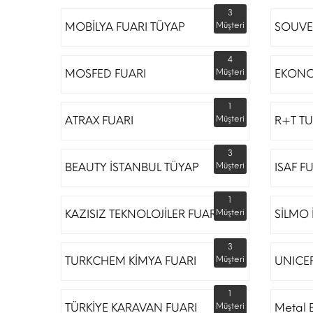
3
MOBİLYA FUARI TÜYAP
Müşteri
SOUVE
4
MOSFED FUARI
Müşteri
EKONO
1
ATRAX FUARI
Müşteri
R+T TU
3
BEAUTY İSTANBUL TÜYAP
Müşteri
ISAF F
1
KAZISIZ TEKNOLOJİLER FUARI
Müşteri
SİLMO 
3
TURKCHEM KİMYA FUARI
Müşteri
UNICE
1
TÜRKİYE KARAVAN FUARI
Müşteri
Metal 