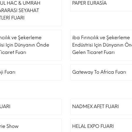
BUL HAC & UMRAH
PAPER EURASİA
ARARASI SEYAHAT
LERİ FUARI
ıncılık ve Şekerleme
iba Fırıncılık ve Şekerleme
isi Için Dünyanın Önde
Endüstrisi Için Dünyanın Ö
icaret Fuarı
Gelen Ticaret Fuarı
ji Fuarı
Gateway To Africa Fuarı
FUARI
NADMEX AFET FUARI
erie Show
HELAL EXPO FUARI