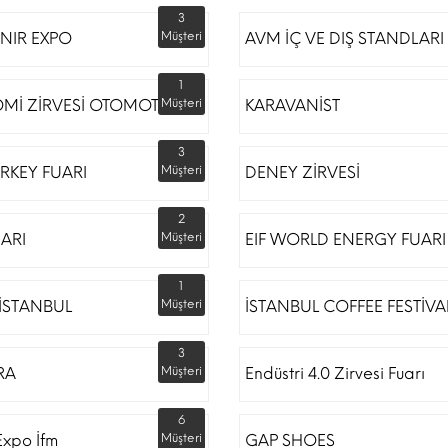
3
NIR EXPO
Müşteri
AVM İÇ VE DIŞ STANDLARI
1
Mİ ZİRVESİ OTOMOTİV
Müşteri
KARAVANİST
3
RKEY FUARI
Müşteri
DENEY ZİRVESİ
2
UARI
Müşteri
EIF WORLD ENERGY FUARI
1
İSTANBUL
Müşteri
İSTANBUL COFFEE FESTİVA
3
RA
Müşteri
Endüstri 4.0 Zirvesi Fuarı
6
Expo İfm
Müşteri
GAP SHOES