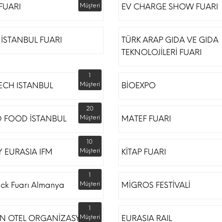
 FUARI
Müşteri
EV CHARGE SHOW FUARI
İSTANBUL FUARI
TÜRK ARAP GIDA VE GIDA
TEKNOLOJİLERİ FUARI
1
ECH ISTANBUL
Müşteri
BİOEXPO
20
 FOOD İSTANBUL
Müşteri
MATEF FUARI
10
 EURASIA IFM
Müşteri
KİTAP FUARI
1
ack Fuarı Almanya
Müşteri
MİGROS FESTİVALİ
1
N OTEL ORGANİZASYON
Müşteri
EURASIA RAIL