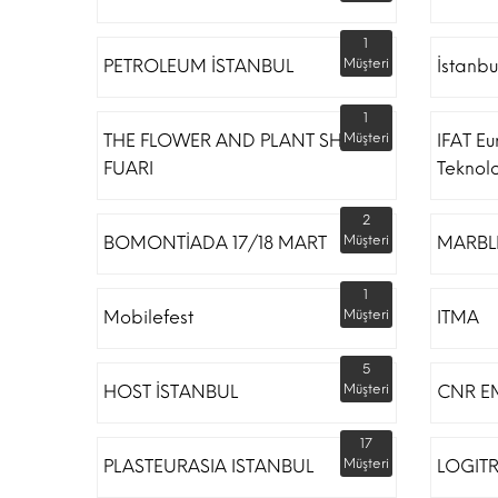
1
PETROLEUM İSTANBUL
Müşteri
İstanbu
1
THE FLOWER AND PLANT SHOW
Müşteri
IFAT Eu
FUARI
Teknoloj
2
BOMONTİADA 17/18 MART
Müşteri
MARBLE
1
Mobilefest
Müşteri
ITMA
5
HOST İSTANBUL
Müşteri
CNR E
17
PLASTEURASIA ISTANBUL
Müşteri
LOGIT