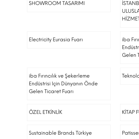
SHOWROOM TASARIMI
İSTAN
ULUSL
HİZMET
Electricity Eurasia Fuarı
iba Fır
Endüstr
Gelen T
iba Fırıncılık ve Şekerleme
Teknolo
Endüstrisi Için Dünyanın Önde
Gelen Ticaret Fuarı
ÖZEL ETKİNLİK
KİTAP 
Sustainable Brands Türkiye
Patiss