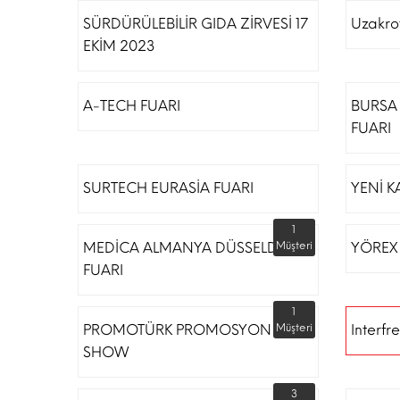
SÜRDÜRÜLEBİLİR GIDA ZİRVESİ 17
Uzakro
EKİM 2023
A-TECH FUARI
BURSA 
FUARI
SURTECH EURASİA FUARI
YENİ K
1
MEDİCA ALMANYA DÜSSELDORF
Müşteri
YÖREX
FUARI
1
PROMOTÜRK PROMOSYON
Müşteri
Interfr
SHOW
3