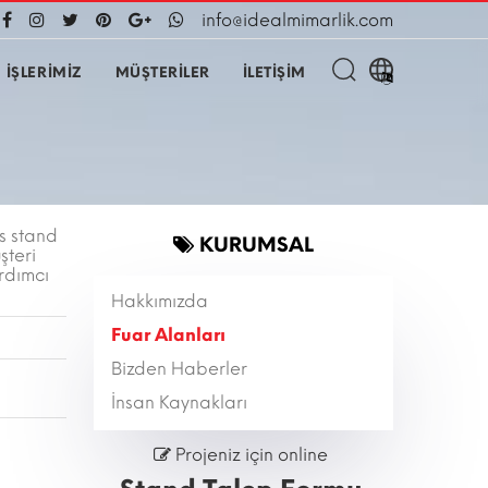
info@idealmimarlik.com
İŞLERİMİZ
MÜŞTERİLER
İLETİŞİM
s stand
KURUMSAL
şteri
ardımcı
Hakkımızda
Fuar Alanları
Bizden Haberler
İnsan Kaynakları
Projeniz için online