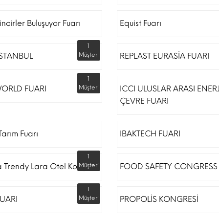
incirler Buluşuyor Fuarı
Equist Fuarı
1
İSTANBUL
Müşteri
REPLAST EURASİA FUARI
1
ORLD FUARI
Müşteri
ICCI ULUSLAR ARASI ENERJ
ÇEVRE FUARI
arım Fuarı
IBAKTECH FUARI
1
a Trendy Lara Otel Kongre
Müşteri
FOOD SAFETY CONGRESS
1
UARI
Müşteri
PROPOLİS KONGRESİ