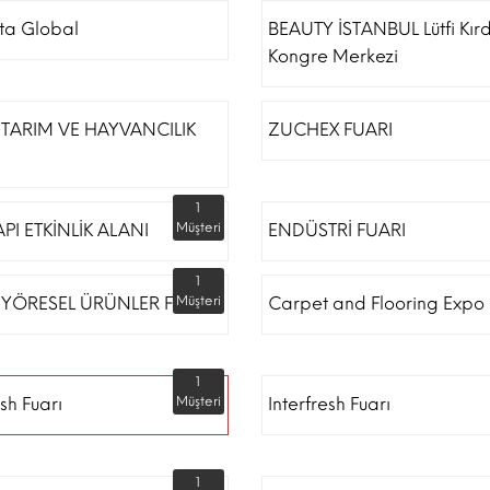
ta Global
BEAUTY İSTANBUL Lütfi Kır
Kongre Merkezi
TARIM VE HAYVANCILIK
ZUCHEX FUARI
1
API ETKİNLİK ALANI
Müşteri
ENDÜSTRİ FUARI
1
 YÖRESEL ÜRÜNLER FUARI
Müşteri
Carpet and Flooring Expo 
1
esh Fuarı
Müşteri
Interfresh Fuarı
1