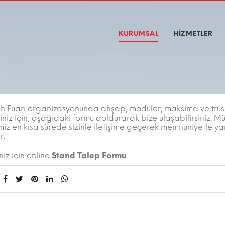
KURUMSAL
HİZMETLER
esh Fuarı organizasyonunda ahşap, modüler, maksima ve trus
iniz için, aşağıdaki formu doldurarak bize ulaşabilirsiniz. Mü
miz en kısa sürede sizinle iletişime geçerek memnuniyetle y
r.
iz için online
Stand Talep Formu