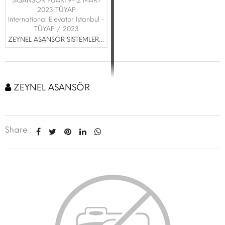
|ASANSÖR FUARI 9-12 MART
2023 TÜYAP
International Elevator Istanbul -
TÜYAP / 2023
ZEYNEL ASANSÖR SİSTEMLERİ MAK.İNŞ.SAN.TİC.LTD.ŞTİ.
ZEYNEL ASANSÖR
Share :