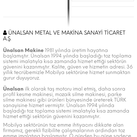
ÜNALSAN METAL VE MAKİNA SANAYİ TİCARET
A.Ş.
Ünalsan Makine
1981 yılında üretim hayatına
başlamıştır. Ünalsan 1994 yılında başladığı toz toplama
sistemi imalatıyla kısa zamanda hizmet ettiği sektörün
güvenini kazanmıştır. Kalite, güven ve hizmetin adresi. 36
yıllık tecrübemizle Mobilya sektörüne hizmet sunmaktan
gurur duyuyoruz.
Ünalsan
ilk olarak taş motoru imal etmiş, daha sonra
profil kesme makinesi, mozaik silme makinesi, parke
silme makinesi gibi ürünleri bünyesinde üreterek TÜRK
sanayisine hizmet vermiştir. Ünalsan 1994 yılında
başladığı toz toplama sistemi imalatıyla kısa zamanda
hizmet ettiği sektörün güvenini kazanmıştır.
Mobilya sektörünün toz emme ihtiyacını dikkate alan
firmamız, gerekli fizibilite çalışmalarının ardından toz
emme imalatına başlamıştır. O günden bu güne sadece