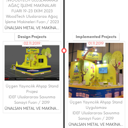
|WOODTECH ULUSLARARASI
AĞAÇ İŞLEME MAKİNALARI
FUARI 19-23 EKİM 2023
WoodTech Uluslararası Ağaç
İşleme Makineleri Fuarı / 2023
ÜNALSAN METAL VE MAKİNA SANAYİ TİCARET A.Ş.
Design Projects
Implemented Projects
02.11.2019
01.11.2019
Üçgen Yayıncılık Ahşap Stand
Projesi
IDEF Uluslararası Savunma
Üçgen Yayıncılık Ahşap Stand
Sanayii Fuarı / 2019
Uygulaması
ÜNALSAN METAL VE MAKİNA SANAYİ TİCARET A.Ş.
IDEF Uluslararası Savunma
Sanayii Fuarı / 2019
ÜNALSAN METAL VE MAKİNA SANAYİ TİCARET A.Ş.