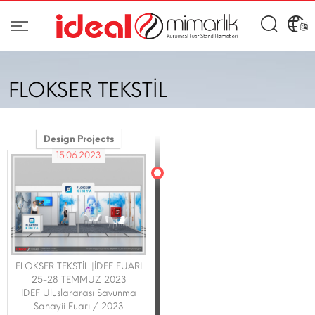
FLOKSER TEKSTİL
Design Projects
15.06.2023
FLOKSER TEKSTİL |İDEF FUARI
25-28 TEMMUZ 2023
IDEF Uluslararası Savunma
Sanayii Fuarı / 2023