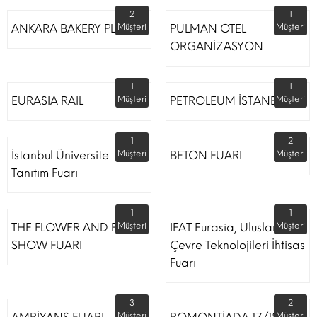
2
1
ANKARA BAKERY PLUS
Müşteri
PULMAN OTEL
Müşteri
ORGANİZASYON
1
1
EURASIA RAIL
Müşteri
PETROLEUM İSTANBUL
Müşteri
1
2
İstanbul Üniversite
Müşteri
BETON FUARI
Müşteri
Tanıtım Fuarı
1
1
THE FLOWER AND PLANT
Müşteri
IFAT Eurasia, Uluslararası
Müşteri
SHOW FUARI
Çevre Teknolojileri İhtisas
Fuarı
3
2
Müşteri
Müşteri