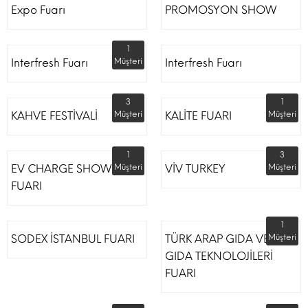
Expo Fuarı
PROMOSYON SHOW
1
Interfresh Fuarı
Müşteri
Interfresh Fuarı
3
1
KAHVE FESTİVALİ
Müşteri
KALİTE FUARI
Müşteri
1
3
EV CHARGE SHOW
Müşteri
VİV TURKEY
Müşteri
FUARI
1
SODEX İSTANBUL FUARI
TÜRK ARAP GIDA VE
Müşteri
GIDA TEKNOLOJİLERİ
FUARI