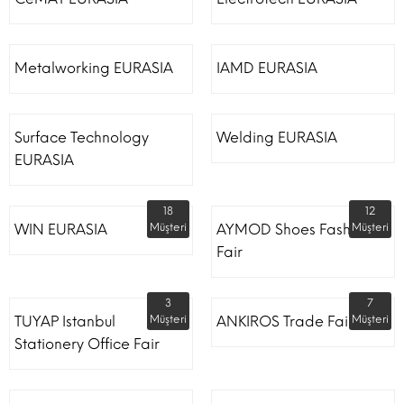
Metalworking EURASIA
IAMD EURASIA
Surface Technology
Welding EURASIA
EURASIA
18
12
WIN EURASIA
Müşteri
AYMOD Shoes Fashion
Müşteri
Fair
3
7
TUYAP Istanbul
Müşteri
ANKIROS Trade Fairs
Müşteri
Stationery Office Fair