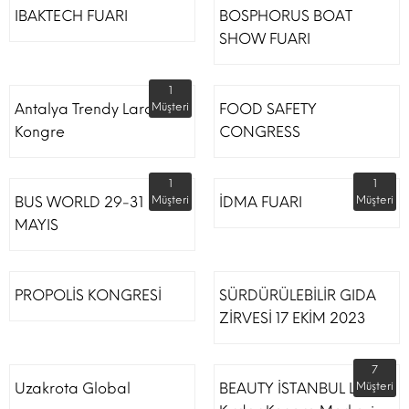
IBAKTECH FUARI
BOSPHORUS BOAT
SHOW FUARI
1
Antalya Trendy Lara Otel
Müşteri
FOOD SAFETY
Kongre
CONGRESS
1
1
BUS WORLD 29-31
Müşteri
İDMA FUARI
Müşteri
MAYIS
PROPOLİS KONGRESİ
SÜRDÜRÜLEBİLİR GIDA
ZİRVESİ 17 EKİM 2023
7
Uzakrota Global
BEAUTY İSTANBUL Lütfi
Müşteri