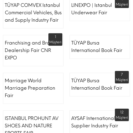
TÜYAP COMVEX Istanbul
LINEXPO | Istanbul
Müşteri
Commercial Vehicles, Bus
Underwear Fair
and Supply Industry Fair
1
Franchising and Brand
Müşteri
TÜYAP Bursa
Dealership Fair CNR
International Book Fair
EXPO
7
Marriage World
TÜYAP Bursa
Müşteri
Marriage Preparation
International Book Fair
Fair
12
ISTANBUL PROHUNT AV
AYSAF International Shoe
Müşteri
SHOES AND NATURE
Supplier Industry Fair