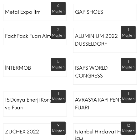
6
Metal Expo İfm
Müşteri
GAP SHOES
2
1
FachPack Fuarı Almanya
Müşteri
ALUMINIUM 2022
Müşteri
DUSSELDORF
5
1
İNTERMOB
Müşteri
ISAPS WORLD
Müşteri
CONGRESS
1
1
15.Dünya Enerji Kongresi
Müşteri
AVRASYA KAPI PENCERE
Müşteri
ve Fuarı
FUARI
9
12
ZUCHEX 2022
Müşteri
İstanbul Hırdavat Fuarı
Müşteri
İFM