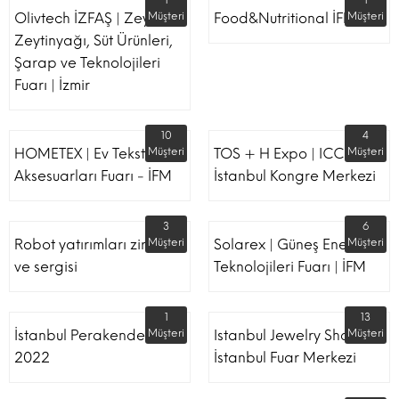
1
1
Olivtech İZFAŞ | Zeytin,
Müşteri
Food&Nutritional İFM
Müşteri
Zeytinyağı, Süt Ürünleri,
Şarap ve Teknolojileri
Fuarı | İzmir
10
4
HOMETEX | Ev Tekstili Ve
Müşteri
TOS + H Expo | ICC -
Müşteri
Aksesuarları Fuarı - İFM
İstanbul Kongre Merkezi
3
6
Robot yatırımları zirvesi
Müşteri
Solarex | Güneş Enerjisi &
Müşteri
ve sergisi
Teknolojileri Fuarı | İFM
1
13
İstanbul Perakende Fuarı
Müşteri
Istanbul Jewelry Show |
Müşteri
2022
İstanbul Fuar Merkezi