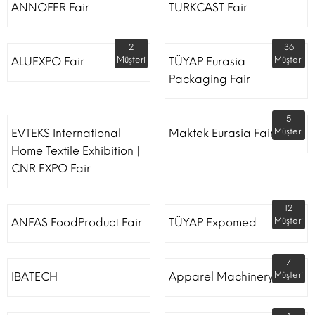
ANNOFER Fair
TURKCAST Fair
2
36
ALUEXPO Fair
Müşteri
TÜYAP Eurasia
Müşteri
Packaging Fair
5
EVTEKS International
Maktek Eurasia Fair
Müşteri
Home Textile Exhibition |
CNR EXPO Fair
12
ANFAS FoodProduct Fair
TÜYAP Expomed
Müşteri
7
IBATECH
Apparel Machinery Fair
Müşteri