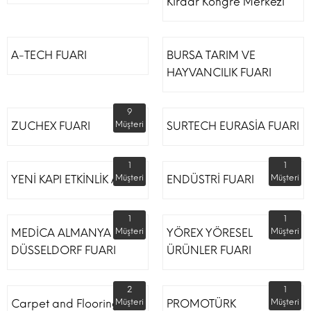
Kırdar Kongre Merkezi
A-TECH FUARI
BURSA TARIM VE
HAYVANCILIK FUARI
9
ZUCHEX FUARI
Müşteri
SURTECH EURASİA FUARI
1
1
YENİ KAPI ETKİNLİK ALANI
Müşteri
ENDÜSTRİ FUARI
Müşteri
1
1
MEDİCA ALMANYA
Müşteri
YÖREX YÖRESEL
Müşteri
DÜSSELDORF FUARI
ÜRÜNLER FUARI
2
1
Carpet and Flooring
Müşteri
PROMOTÜRK
Müşteri