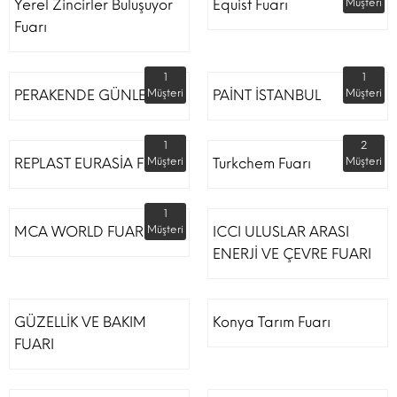
Yerel Zincirler Buluşuyor
Equist Fuarı
Müşteri
Fuarı
1
1
PERAKENDE GÜNLERİ
Müşteri
PAİNT İSTANBUL
Müşteri
1
2
REPLAST EURASİA FUARI
Müşteri
Turkchem Fuarı
Müşteri
1
MCA WORLD FUARI
Müşteri
ICCI ULUSLAR ARASI
ENERJİ VE ÇEVRE FUARI
GÜZELLİK VE BAKIM
Konya Tarım Fuarı
FUARI