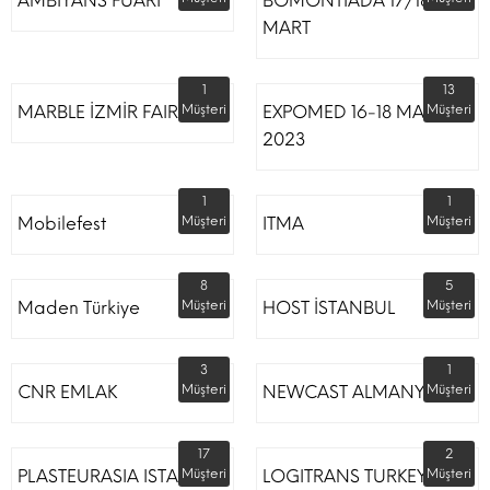
AMBİYANS FUARI
BOMONTİADA 17/18
MART
1
13
MARBLE İZMİR FAIR
Müşteri
EXPOMED 16-18 MART
Müşteri
2023
1
1
Mobilefest
Müşteri
ITMA
Müşteri
8
5
Maden Türkiye
Müşteri
HOST İSTANBUL
Müşteri
3
1
CNR EMLAK
Müşteri
NEWCAST ALMANYA
Müşteri
17
2
PLASTEURASIA ISTANBUL
Müşteri
LOGITRANS TURKEY
Müşteri