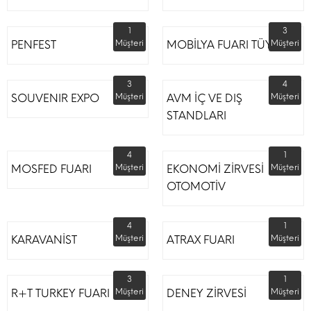
1
3
PENFEST
Müşteri
MOBİLYA FUARI TÜYAP
Müşteri
3
4
SOUVENIR EXPO
Müşteri
AVM İÇ VE DIŞ
Müşteri
STANDLARI
4
1
MOSFED FUARI
Müşteri
EKONOMİ ZİRVESİ
Müşteri
OTOMOTİV
4
1
KARAVANİST
Müşteri
ATRAX FUARI
Müşteri
3
1
R+T TURKEY FUARI
Müşteri
DENEY ZİRVESİ
Müşteri