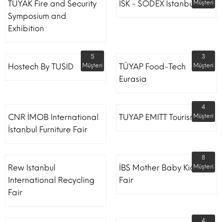
TÜYAK Fire and Security
ISK - SODEX Istanbul
Müşteri
Symposium and
Exhibition
5
3
Hostech By TUSID
Müşteri
TÜYAP Food-Tech
Müşteri
Eurasia
4
CNR İMOB International
TUYAP EMITT Tourism Fair
Müşteri
İstanbul Furniture Fair
8
Rew Istanbul
İBS Mother Baby Kids
Müşteri
International Recycling
Fair
Fair
4