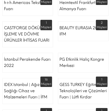
h+h Americas Tekstil
Müşteri
Heimtextil Frankfurt
Müşteri
Fuarı
Almanya Fuarı
1
2
CASTFORGE DÖKÜM,
Müşteri
BEAUTY EURASIA 2022
Müşteri
İŞLEME VE DÖVME
IFM
ÜRÜNLER İHTİSAS FUARI
İstanbul Perakende Fuarı
PG Etkinlik Haliç Kongre
2022
Merkezi
16
1
IDEX Istanbul | Ağız-Diş
Müşteri
GESS TURKEY Eğitim
Müşteri
Sağlığı Cihaz ve
Teknolojileri ve Çözümleri
Malzemeleri Fuarı | İFM
Fuarı | Lütfi Kırdar