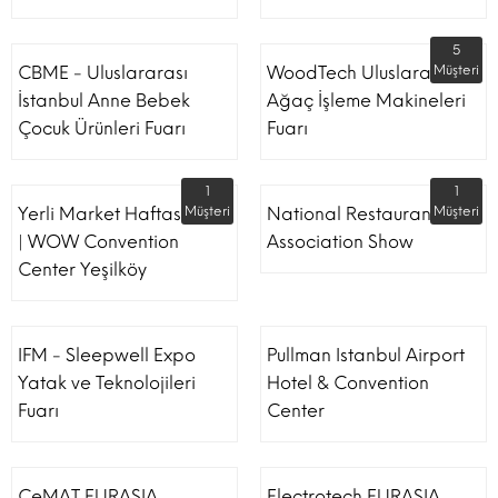
5
CBME - Uluslararası
WoodTech Uluslararası
Müşteri
İstanbul Anne Bebek
Ağaç İşleme Makineleri
Çocuk Ürünleri Fuarı
Fuarı
1
1
Yerli Market Haftası Fuarı
Müşteri
National Restaurant
Müşteri
| WOW Convention
Association Show
Center Yeşilköy
IFM - Sleepwell Expo
Pullman Istanbul Airport
Yatak ve Teknolojileri
Hotel & Convention
Fuarı
Center
CeMAT EURASIA
Electrotech EURASIA