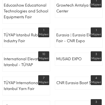
1
Educashow Educational
Growtech Antalya Expo
Müşteri
Technologies and School
Center
Equipments Fair
1
1
TÜYAP Istanbul Rubber
Müşteri
Eurasia | Eurasia Elevator
Müşteri
Industry Fair
Fair - CNR Expo
10
3
International Elevator
Müşteri
MUSIAD EXPO
Müşteri
Istanbul - TÜYAP
7
4
TÜYAP International
Müşteri
CNR Eurasia Boat Show
Müşteri
Istanbul Yarn Fair
3