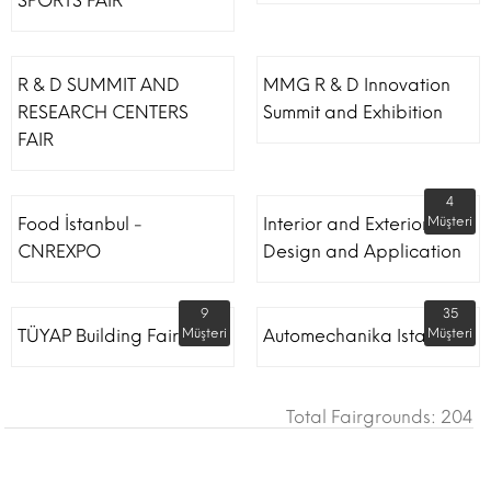
SPORTS FAIR
R & D SUMMIT AND
MMG R & D Innovation
RESEARCH CENTERS
Summit and Exhibition
FAIR
4
Food İstanbul -
Interior and Exterior
Müşteri
CNREXPO
Design and Application
9
35
TÜYAP Building Fair
Müşteri
Automechanika Istanbul
Müşteri
Total Fairgrounds: 204