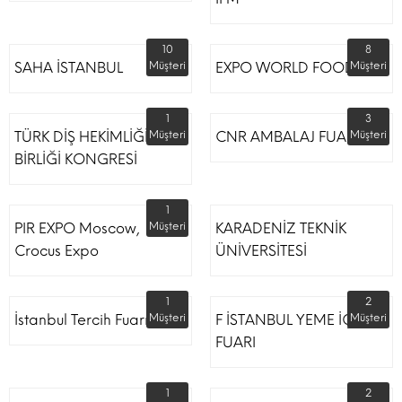
10
8
SAHA İSTANBUL
Müşteri
EXPO WORLD FOOD
Müşteri
1
3
TÜRK DİŞ HEKİMLİĞİ
Müşteri
CNR AMBALAJ FUARI
Müşteri
BİRLİĞİ KONGRESİ
1
PIR EXPO Moscow,
Müşteri
KARADENİZ TEKNİK
Crocus Expo
ÜNİVERSİTESİ
1
2
İstanbul Tercih Fuarı
Müşteri
F İSTANBUL YEME İÇME
Müşteri
FUARI
1
2