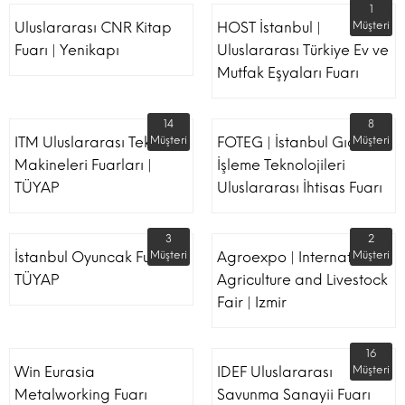
1
Uluslararası CNR Kitap
HOST İstanbul |
Müşteri
Fuarı | Yenikapı
Uluslararası Türkiye Ev ve
Mutfak Eşyaları Fuarı
14
8
ITM Uluslararası Tekstil
Müşteri
FOTEG | İstanbul Gıda
Müşteri
Makineleri Fuarları |
İşleme Teknolojileri
TÜYAP
Uluslararası İhtisas Fuarı
3
2
İstanbul Oyuncak Fuarı -
Müşteri
Agroexpo | International
Müşteri
TÜYAP
Agriculture and Livestock
Fair | Izmir
16
Win Eurasia
IDEF Uluslararası
Müşteri
Metalworking Fuarı
Savunma Sanayii Fuarı