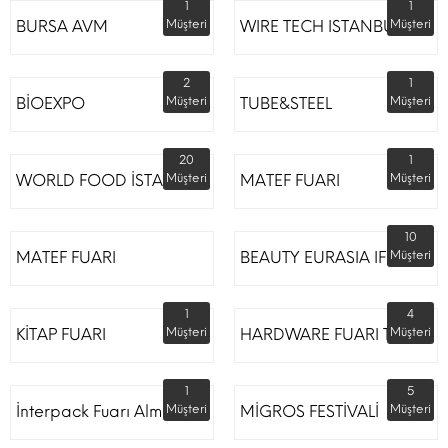
1
1
BURSA AVM
Müşteri
WIRE TECH ISTANBUL
Müşteri
2
1
BİOEXPO
Müşteri
TUBE&STEEL
Müşteri
20
1
WORLD FOOD İSTANBUL
Müşteri
MATEF FUARI
Müşteri
10
MATEF FUARI
BEAUTY EURASIA IFM
Müşteri
1
4
KİTAP FUARI
Müşteri
HARDWARE FUARI TÜYAP
Müşteri
1
5
İnterpack Fuarı Almanya
Müşteri
MİGROS FESTİVALİ
Müşteri