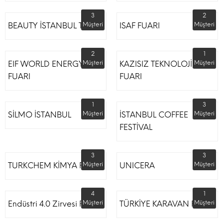
3
2
BEAUTY İSTANBUL TÜYAP
Müşteri
ISAF FUARI
Müşteri
2
1
EIF WORLD ENERGY
Müşteri
KAZISIZ TEKNOLOJİLER
Müşteri
FUARI
FUARI
1
3
SİLMO İSTANBUL
Müşteri
İSTANBUL COFFEE
Müşteri
FESTİVAL
3
3
TURKCHEM KİMYA FUARI
Müşteri
UNICERA
Müşteri
4
1
Endüstri 4.0 Zirvesi Fuarı
Müşteri
TÜRKİYE KARAVAN FUARI
Müşteri