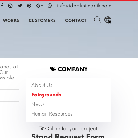
info@idealmimarlik.com
WORKS
CUSTOMERS
CONTACT
tands at
COMPANY
 Our
ssible
About Us
Fairgrounds
News
Human Resources
Online for your project
Stand Request Form