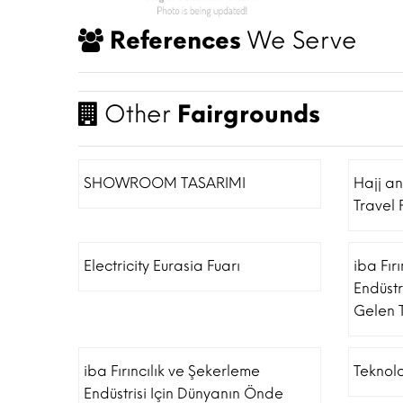
References
We Serve
Other
Fairgrounds
SHOWROOM TASARIMI
Hajj a
Travel 
Electricity Eurasia Fuarı
iba Fır
Endüstr
Gelen T
iba Fırıncılık ve Şekerleme
Teknolo
Endüstrisi Için Dünyanın Önde