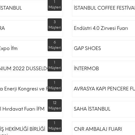
1
İSTANBUL
Müşteri
İSTANBUL COFFEE FESTİVA
3
RA
Müşteri
Endüstri 4.0 Zirvesi Fuarı
6
Expo İfm
Müşteri
GAP SHOES
1
NIUM 2022 DUSSELDORF
Müşteri
İNTERMOB
1
a Enerji Kongresi ve Fuarı
Müşteri
AVRASYA KAPI PENCERE F
12
l Hırdavat Fuarı İFM
Müşteri
SAHA İSTANBUL
1
İŞ HEKİMLİĞİ BİRLİĞİ
Müşteri
CNR AMBALAJ FUARI