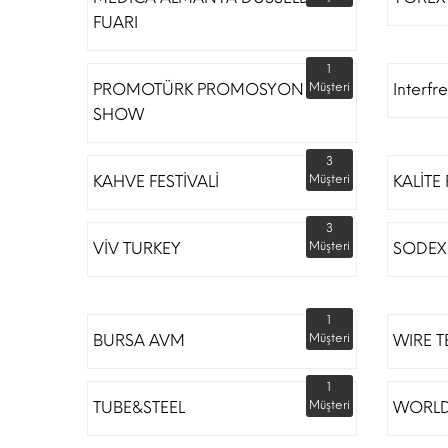
FUARI
1
PROMOTÜRK PROMOSYON
Müşteri
Interfr
SHOW
3
KAHVE FESTİVALİ
Müşteri
KALİTE
3
VİV TURKEY
Müşteri
SODEX 
1
BURSA AVM
Müşteri
WIRE T
1
TUBE&STEEL
Müşteri
WORLD