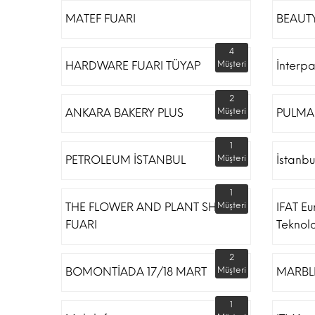
MATEF FUARI
BEAUTY
4
HARDWARE FUARI TÜYAP
Müşteri
İnterp
2
ANKARA BAKERY PLUS
Müşteri
PULMA
1
PETROLEUM İSTANBUL
Müşteri
İstanbu
1
THE FLOWER AND PLANT SHOW
Müşteri
IFAT Eu
FUARI
Teknoloj
2
BOMONTİADA 17/18 MART
Müşteri
MARBLE
1