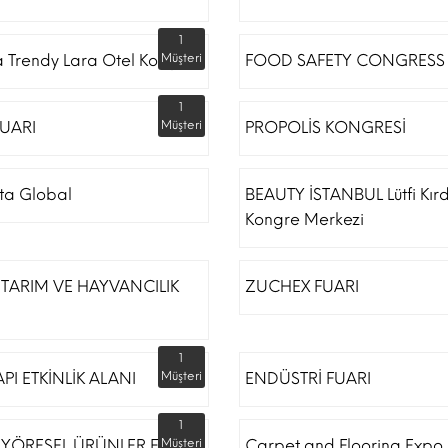
1
a Trendy Lara Otel Kongre
Müşteri
FOOD SAFETY CONGRESS
1
UARI
Müşteri
PROPOLİS KONGRESİ
ta Global
BEAUTY İSTANBUL Lütfi Kır
Kongre Merkezi
TARIM VE HAYVANCILIK
ZUCHEX FUARI
1
API ETKİNLİK ALANI
Müşteri
ENDÜSTRİ FUARI
1
 YÖRESEL ÜRÜNLER FUARI
Müşteri
Carpet and Flooring Expo 