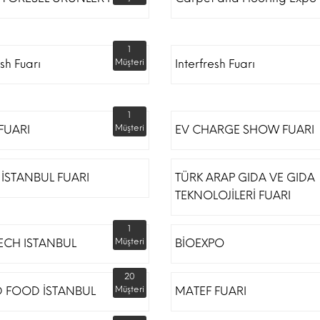
1
esh Fuarı
Müşteri
Interfresh Fuarı
1
 FUARI
Müşteri
EV CHARGE SHOW FUARI
İSTANBUL FUARI
TÜRK ARAP GIDA VE GIDA
TEKNOLOJİLERİ FUARI
1
ECH ISTANBUL
Müşteri
BİOEXPO
20
 FOOD İSTANBUL
Müşteri
MATEF FUARI