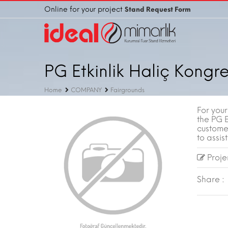
Online for your project
Stand Request Form
PG Etkinlik Haliç Kongr
Home
COMPANY
Fairgrounds
For you
the PG E
custome
to assist
Projen
Share :