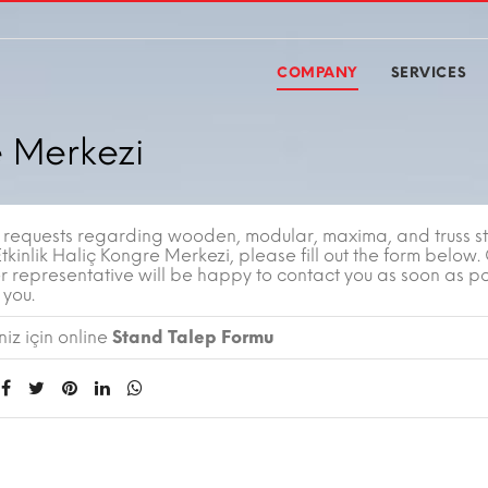
COMPANY
SERVICES
e Merkezi
r requests regarding wooden, modular, maxima, and truss s
tkinlik Haliç Kongre Merkezi, please fill out the form below.
r representative will be happy to contact you as soon as po
 you.
iz için online
Stand Talep Formu