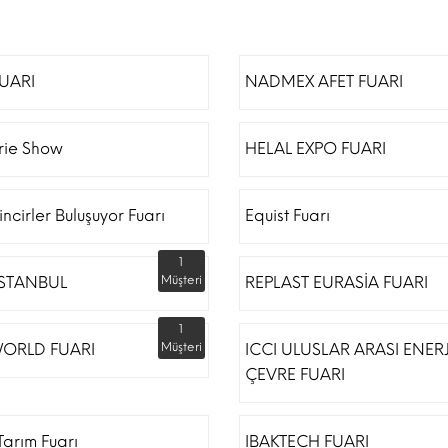
FUARI
NADMEX AFET FUARI
erie Show
HELAL EXPO FUARI
incirler Buluşuyor Fuarı
Equist Fuarı
1
İSTANBUL
Müşteri
REPLAST EURASİA FUARI
1
ORLD FUARI
Müşteri
ICCI ULUSLAR ARASI ENERJ
ÇEVRE FUARI
arım Fuarı
IBAKTECH FUARI