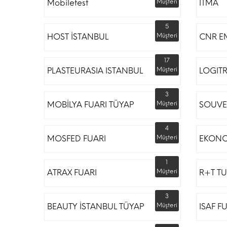
Mobilefest
Müşteri
ITMA
5
HOST İSTANBUL
Müşteri
CNR E
17
PLASTEURASIA ISTANBUL
Müşteri
LOGIT
3
MOBİLYA FUARI TÜYAP
Müşteri
SOUVE
4
MOSFED FUARI
Müşteri
EKONO
1
ATRAX FUARI
Müşteri
R+T TU
3
BEAUTY İSTANBUL TÜYAP
Müşteri
ISAF F