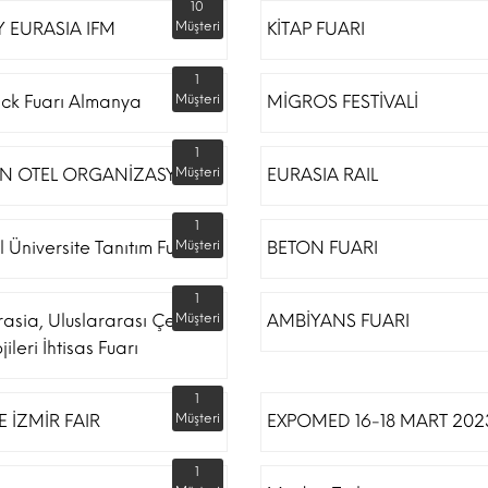
10
 EURASIA IFM
Müşteri
KİTAP FUARI
1
ack Fuarı Almanya
Müşteri
MİGROS FESTİVALİ
1
N OTEL ORGANİZASYON
Müşteri
EURASIA RAIL
1
l Üniversite Tanıtım Fuarı
Müşteri
BETON FUARI
1
rasia, Uluslararası Çevre
Müşteri
AMBİYANS FUARI
ileri İhtisas Fuarı
1
 İZMİR FAIR
Müşteri
EXPOMED 16-18 MART 202
1