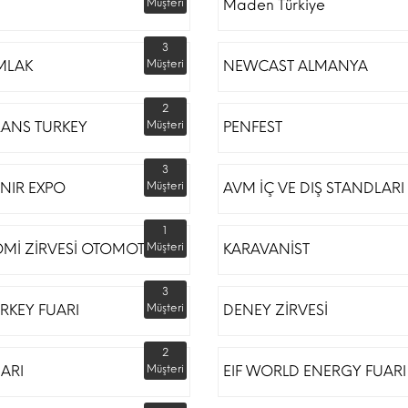
Müşteri
Maden Türkiye
3
MLAK
Müşteri
NEWCAST ALMANYA
2
RANS TURKEY
Müşteri
PENFEST
3
NIR EXPO
Müşteri
AVM İÇ VE DIŞ STANDLARI
1
Mİ ZİRVESİ OTOMOTİV
Müşteri
KARAVANİST
3
RKEY FUARI
Müşteri
DENEY ZİRVESİ
2
UARI
Müşteri
EIF WORLD ENERGY FUARI