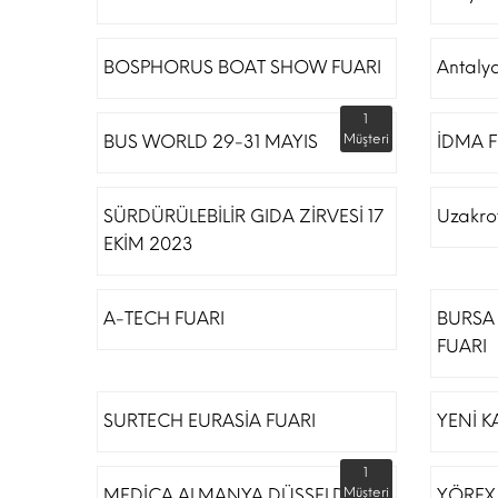
BOSPHORUS BOAT SHOW FUARI
Antaly
1
BUS WORLD 29-31 MAYIS
Müşteri
İDMA F
SÜRDÜRÜLEBİLİR GIDA ZİRVESİ 17
Uzakro
EKİM 2023
A-TECH FUARI
BURSA 
FUARI
SURTECH EURASİA FUARI
YENİ K
1
MEDİCA ALMANYA DÜSSELDORF
Müşteri
YÖREX