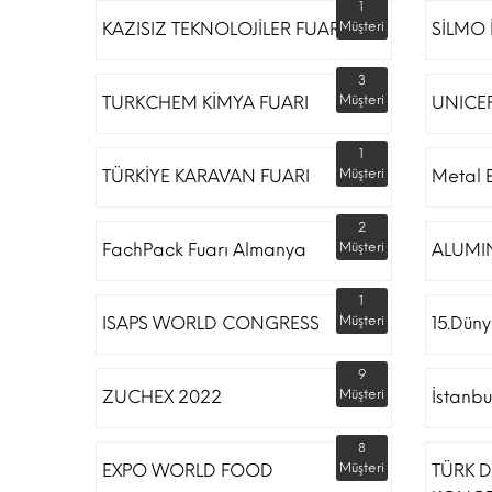
1
KAZISIZ TEKNOLOJİLER FUARI
Müşteri
SİLMO 
3
TURKCHEM KİMYA FUARI
Müşteri
UNICE
1
TÜRKİYE KARAVAN FUARI
Müşteri
Metal 
2
FachPack Fuarı Almanya
Müşteri
ALUMI
1
ISAPS WORLD CONGRESS
Müşteri
15.Düny
9
ZUCHEX 2022
Müşteri
İstanbu
8
EXPO WORLD FOOD
Müşteri
TÜRK D