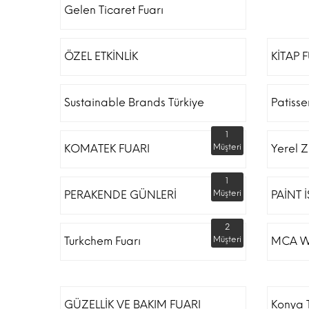
Gelen Ticaret Fuarı
ÖZEL ETKİNLİK
KİTAP 
Sustainable Brands Türkiye
Patiss
1
KOMATEK FUARI
Müşteri
Yerel Z
1
PERAKENDE GÜNLERİ
Müşteri
PAİNT 
2
Turkchem Fuarı
Müşteri
MCA W
GÜZELLİK VE BAKIM FUARI
Konya T