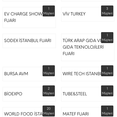
1
3
EV CHARGE SHOW
Müşteri
VİV TURKEY
Müşteri
FUARI
1
SODEX İSTANBUL FUARI
TÜRK ARAP GIDA VE
Müşteri
GIDA TEKNOLOJİLERİ
FUARI
1
1
BURSA AVM
Müşteri
WIRE TECH ISTANBUL
Müşteri
2
1
BİOEXPO
Müşteri
TUBE&STEEL
Müşteri
20
1
WORLD FOOD İSTANBUL
Müşteri
MATEF FUARI
Müşteri