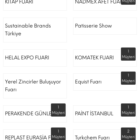
KİTAP FUARI
NADMEX AFET FUARI
Müşteri
Sustainable Brands
Patisserie Show
Türkiye
1
HELAL EXPO FUARI
KOMATEK FUARI
Müşteri
1
Yerel Zincirler Buluşuyor
Equist Fuarı
Müşteri
Fuarı
1
1
PERAKENDE GÜNLERİ
Müşteri
PAİNT İSTANBUL
Müşteri
1
2
REPLAST EURASİA FUARI
Müşteri
Turkchem Fuarı
Müşteri