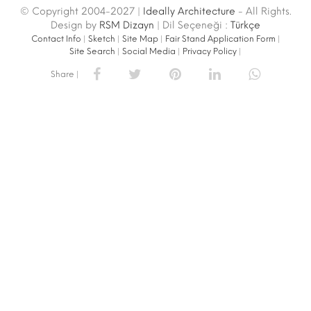
© Copyright 2004-2027 |
Ideally Architecture
- All Rights.
Design by
RSM Dizayn
| Dil Seçeneği :
Türkçe
Contact Info
|
Sketch
|
Site Map
|
Fair Stand Application Form
|
Site Search
|
Social Media
|
Privacy Policy
|
Share |