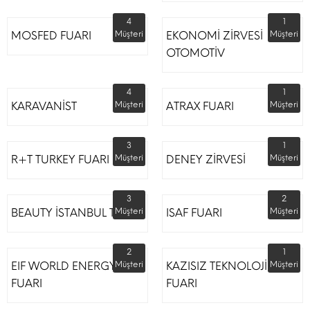
4
1
MOSFED FUARI
Müşteri
EKONOMİ ZİRVESİ
Müşteri
OTOMOTİV
4
1
KARAVANİST
Müşteri
ATRAX FUARI
Müşteri
3
1
R+T TURKEY FUARI
Müşteri
DENEY ZİRVESİ
Müşteri
3
2
BEAUTY İSTANBUL TÜYAP
Müşteri
ISAF FUARI
Müşteri
2
1
EIF WORLD ENERGY
Müşteri
KAZISIZ TEKNOLOJİLER
Müşteri
FUARI
FUARI