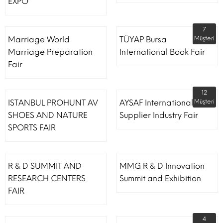
EXPO
7
Marriage World
TÜYAP Bursa
Müşteri
Marriage Preparation
International Book Fair
Fair
12
ISTANBUL PROHUNT AV
AYSAF International Shoe
Müşteri
SHOES AND NATURE
Supplier Industry Fair
SPORTS FAIR
R & D SUMMIT AND
MMG R & D Innovation
RESEARCH CENTERS
Summit and Exhibition
FAIR
4