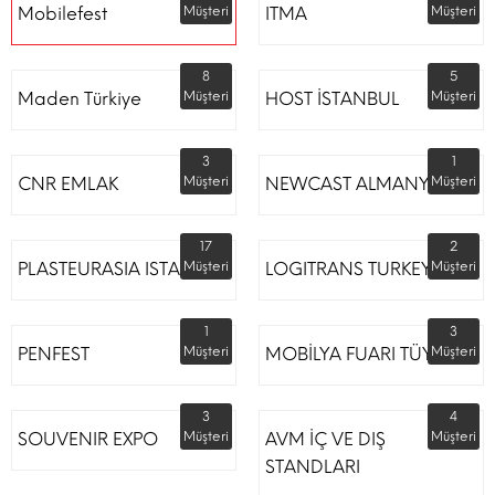
Mobilefest
Müşteri
ITMA
Müşteri
8
5
Maden Türkiye
Müşteri
HOST İSTANBUL
Müşteri
3
1
CNR EMLAK
Müşteri
NEWCAST ALMANYA
Müşteri
17
2
PLASTEURASIA ISTANBUL
Müşteri
LOGITRANS TURKEY
Müşteri
1
3
PENFEST
Müşteri
MOBİLYA FUARI TÜYAP
Müşteri
3
4
SOUVENIR EXPO
Müşteri
AVM İÇ VE DIŞ
Müşteri
STANDLARI