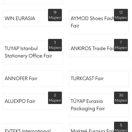
18
12
WIN EURASIA
Müşteri
AYMOD Shoes Fashion
Müşteri
Fair
3
7
TUYAP Istanbul
Müşteri
ANKIROS Trade Fairs
Müşteri
Stationery Office Fair
ANNOFER Fair
TURKCAST Fair
2
36
ALUEXPO Fair
Müşteri
TÜYAP Eurasia
Müşteri
Packaging Fair
5
EVTEKS International
Maktek Eurasia Fair
Müşteri