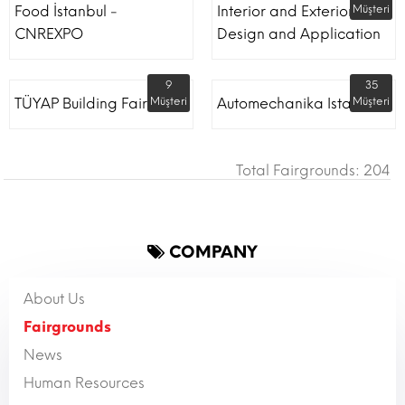
Food İstanbul -
Interior and Exterior
Müşteri
CNREXPO
Design and Application
9
35
TÜYAP Building Fair
Müşteri
Automechanika Istanbul
Müşteri
Total Fairgrounds: 204
COMPANY
About Us
Fairgrounds
News
Human Resources