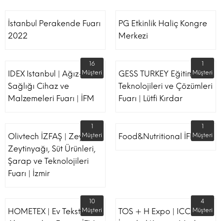
İstanbul Perakende Fuarı
PG Etkinlik Haliç Kongre
2022
Merkezi
16
1
IDEX Istanbul | Ağız-Diş
Müşteri
GESS TURKEY Eğitim
Müşteri
Sağlığı Cihaz ve
Teknolojileri ve Çözümleri
Malzemeleri Fuarı | İFM
Fuarı | Lütfi Kırdar
1
1
Olivtech İZFAŞ | Zeytin,
Müşteri
Food&Nutritional İFM
Müşteri
Zeytinyağı, Süt Ürünleri,
Şarap ve Teknolojileri
Fuarı | İzmir
10
4
HOMETEX | Ev Tekstili Ve
Müşteri
TOS + H Expo | ICC -
Müşteri