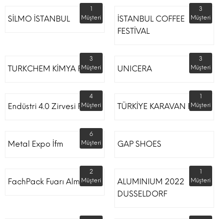
1
3
SİLMO İSTANBUL
Müşteri
İSTANBUL COFFEE
Müşteri
FESTİVAL
3
3
TURKCHEM KİMYA FUARI
Müşteri
UNICERA
Müşteri
4
1
Endüstri 4.0 Zirvesi Fuarı
Müşteri
TÜRKİYE KARAVAN FUARI
Müşteri
6
Metal Expo İfm
Müşteri
GAP SHOES
2
1
FachPack Fuarı Almanya
Müşteri
ALUMINIUM 2022
Müşteri
DUSSELDORF