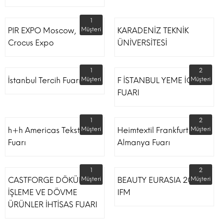
1
PIR EXPO Moscow,
Müşteri
KARADENİZ TEKNİK
Crocus Expo
ÜNİVERSİTESİ
1
2
İstanbul Tercih Fuarı
Müşteri
F İSTANBUL YEME İÇME
Müşteri
FUARI
1
2
h+h Americas Tekstil
Müşteri
Heimtextil Frankfurt
Müşteri
Fuarı
Almanya Fuarı
1
2
CASTFORGE DÖKÜM,
Müşteri
BEAUTY EURASIA 2022
Müşteri
İŞLEME VE DÖVME
IFM
ÜRÜNLER İHTİSAS FUARI