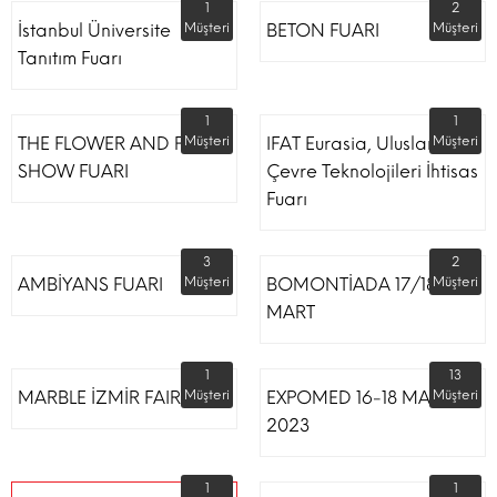
1
2
İstanbul Üniversite
Müşteri
BETON FUARI
Müşteri
Tanıtım Fuarı
1
1
THE FLOWER AND PLANT
Müşteri
IFAT Eurasia, Uluslararası
Müşteri
SHOW FUARI
Çevre Teknolojileri İhtisas
Fuarı
3
2
AMBİYANS FUARI
Müşteri
BOMONTİADA 17/18
Müşteri
MART
1
13
MARBLE İZMİR FAIR
Müşteri
EXPOMED 16-18 MART
Müşteri
2023
1
1