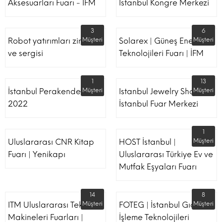
Aksesuarları Fuarı - İFM
İstanbul Kongre Merkezi
3
6
Robot yatırımları zirvesi
Müşteri
Solarex | Güneş Enerjisi &
Müşteri
ve sergisi
Teknolojileri Fuarı | İFM
1
13
İstanbul Perakende Fuarı
Müşteri
Istanbul Jewelry Show |
Müşteri
2022
İstanbul Fuar Merkezi
1
Uluslararası CNR Kitap
HOST İstanbul |
Müşteri
Fuarı | Yenikapı
Uluslararası Türkiye Ev ve
Mutfak Eşyaları Fuarı
14
8
ITM Uluslararası Tekstil
Müşteri
FOTEG | İstanbul Gıda
Müşteri
Makineleri Fuarları |
İşleme Teknolojileri