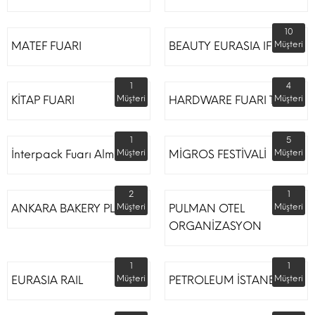
10
MATEF FUARI
BEAUTY EURASIA IFM
Müşteri
1
4
KİTAP FUARI
Müşteri
HARDWARE FUARI TÜYAP
Müşteri
1
5
İnterpack Fuarı Almanya
Müşteri
MİGROS FESTİVALİ
Müşteri
2
1
ANKARA BAKERY PLUS
Müşteri
PULMAN OTEL
Müşteri
ORGANİZASYON
1
1
EURASIA RAIL
Müşteri
PETROLEUM İSTANBUL
Müşteri