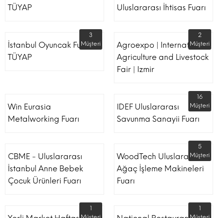
TÜYAP
Uluslararası İhtisas Fuarı
3
2
İstanbul Oyuncak Fuarı -
Müşteri
Agroexpo | International
Müşteri
TÜYAP
Agriculture and Livestock
Fair | Izmir
16
Win Eurasia
IDEF Uluslararası
Müşteri
Metalworking Fuarı
Savunma Sanayii Fuarı
5
CBME - Uluslararası
WoodTech Uluslararası
Müşteri
İstanbul Anne Bebek
Ağaç İşleme Makineleri
Çocuk Ürünleri Fuarı
Fuarı
1
1
Müşteri
Müşteri