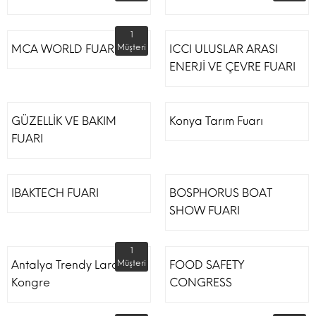
1
MCA WORLD FUARI
Müşteri
ICCI ULUSLAR ARASI
ENERJİ VE ÇEVRE FUARI
GÜZELLİK VE BAKIM
Konya Tarım Fuarı
FUARI
IBAKTECH FUARI
BOSPHORUS BOAT
SHOW FUARI
1
Antalya Trendy Lara Otel
Müşteri
FOOD SAFETY
Kongre
CONGRESS