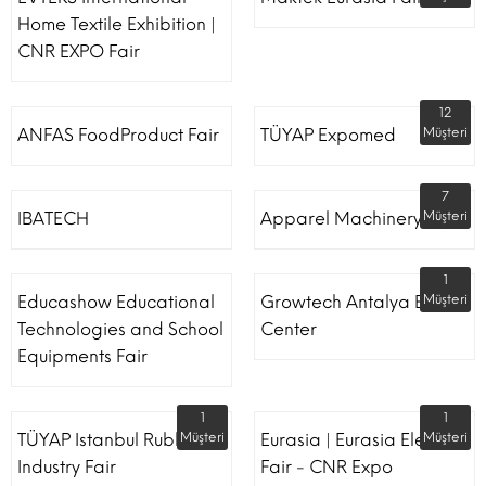
Home Textile Exhibition |
CNR EXPO Fair
12
ANFAS FoodProduct Fair
TÜYAP Expomed
Müşteri
7
IBATECH
Apparel Machinery Fair
Müşteri
1
Educashow Educational
Growtech Antalya Expo
Müşteri
Technologies and School
Center
Equipments Fair
1
1
TÜYAP Istanbul Rubber
Müşteri
Eurasia | Eurasia Elevator
Müşteri
Industry Fair
Fair - CNR Expo