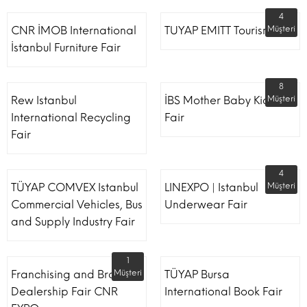
4
CNR İMOB International
TUYAP EMITT Tourism Fair
Müşteri
İstanbul Furniture Fair
8
Rew Istanbul
İBS Mother Baby Kids
Müşteri
International Recycling
Fair
Fair
4
TÜYAP COMVEX Istanbul
LINEXPO | Istanbul
Müşteri
Commercial Vehicles, Bus
Underwear Fair
and Supply Industry Fair
1
Franchising and Brand
Müşteri
TÜYAP Bursa
Dealership Fair CNR
International Book Fair