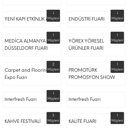
1
1
YENİ KAPI ETKİNLİK ALANI
Müşteri
ENDÜSTRİ FUARI
Müşteri
1
1
MEDİCA ALMANYA
Müşteri
YÖREX YÖRESEL
Müşteri
DÜSSELDORF FUARI
ÜRÜNLER FUARI
2
1
Carpet and Flooring
Müşteri
PROMOTÜRK
Müşteri
Expo Fuarı
PROMOSYON SHOW
1
Interfresh Fuarı
Müşteri
Interfresh Fuarı
3
1
KAHVE FESTİVALİ
Müşteri
KALİTE FUARI
Müşteri