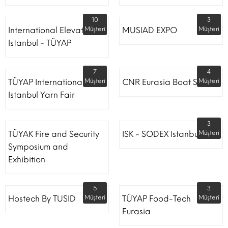
10
3
International Elevator
Müşteri
MUSIAD EXPO
Müşteri
Istanbul - TÜYAP
7
4
TÜYAP International
Müşteri
CNR Eurasia Boat Show
Müşteri
Istanbul Yarn Fair
3
TÜYAK Fire and Security
ISK - SODEX Istanbul
Müşteri
Symposium and
Exhibition
5
3
Hostech By TUSID
Müşteri
TÜYAP Food-Tech
Müşteri
Eurasia