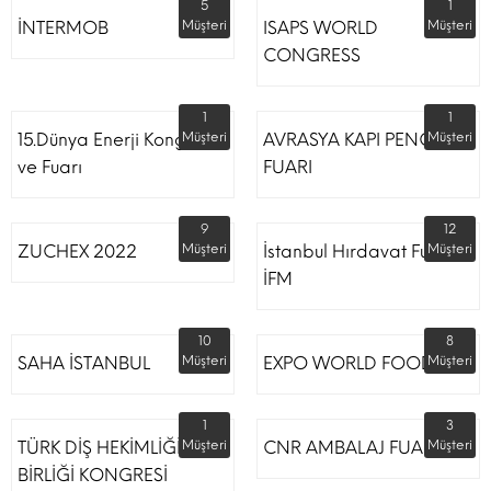
5
1
İNTERMOB
Müşteri
ISAPS WORLD
Müşteri
CONGRESS
1
1
15.Dünya Enerji Kongresi
Müşteri
AVRASYA KAPI PENCERE
Müşteri
ve Fuarı
FUARI
9
12
ZUCHEX 2022
Müşteri
İstanbul Hırdavat Fuarı
Müşteri
İFM
10
8
SAHA İSTANBUL
Müşteri
EXPO WORLD FOOD
Müşteri
1
3
TÜRK DİŞ HEKİMLİĞİ
Müşteri
CNR AMBALAJ FUARI
Müşteri
BİRLİĞİ KONGRESİ