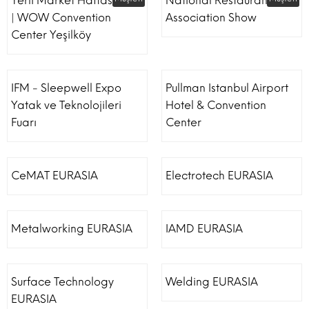
Yerli Market Haftası Fuarı
National Restaurant
| WOW Convention
Association Show
Center Yeşilköy
IFM - Sleepwell Expo
Pullman Istanbul Airport
Yatak ve Teknolojileri
Hotel & Convention
Fuarı
Center
CeMAT EURASIA
Electrotech EURASIA
Metalworking EURASIA
IAMD EURASIA
Surface Technology
Welding EURASIA
EURASIA