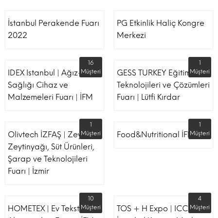
İstanbul Perakende Fuarı
PG Etkinlik Haliç Kongre
2022
Merkezi
16
1
IDEX Istanbul | Ağız-Diş
Müşteri
GESS TURKEY Eğitim
Müşteri
Sağlığı Cihaz ve
Teknolojileri ve Çözümleri
Malzemeleri Fuarı | İFM
Fuarı | Lütfi Kırdar
1
1
Olivtech İZFAŞ | Zeytin,
Müşteri
Food&Nutritional İFM
Müşteri
Zeytinyağı, Süt Ürünleri,
Şarap ve Teknolojileri
Fuarı | İzmir
10
4
HOMETEX | Ev Tekstili Ve
Müşteri
TOS + H Expo | ICC -
Müşteri