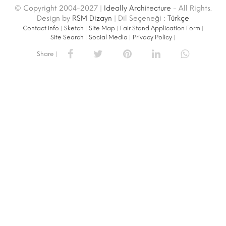
© Copyright 2004-2027 |
Ideally Architecture
- All Rights.
Design by
RSM Dizayn
| Dil Seçeneği :
Türkçe
Contact Info
|
Sketch
|
Site Map
|
Fair Stand Application Form
|
Site Search
|
Social Media
|
Privacy Policy
|
Share |