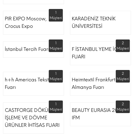
1
PIR EXPO Moscow,
Müşteri
KARADENİZ TEKNİK
Crocus Expo
ÜNİVERSİTESİ
1
2
İstanbul Tercih Fuarı
Müşteri
F İSTANBUL YEME İÇME
Müşteri
FUARI
1
2
h+h Americas Tekstil
Müşteri
Heimtextil Frankfurt
Müşteri
Fuarı
Almanya Fuarı
1
2
CASTFORGE DÖKÜM,
Müşteri
BEAUTY EURASIA 2022
Müşteri
İŞLEME VE DÖVME
IFM
ÜRÜNLER İHTİSAS FUARI