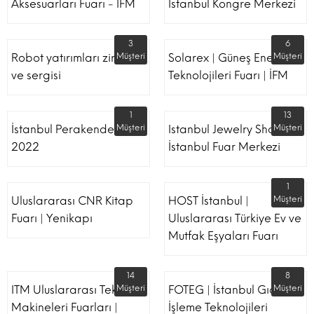
Aksesuarları Fuarı - İFM
İstanbul Kongre Merkezi
3
6
Robot yatırımları zirvesi
Müşteri
Solarex | Güneş Enerjisi &
Müşteri
ve sergisi
Teknolojileri Fuarı | İFM
1
13
İstanbul Perakende Fuarı
Müşteri
Istanbul Jewelry Show |
Müşteri
2022
İstanbul Fuar Merkezi
1
Uluslararası CNR Kitap
HOST İstanbul |
Müşteri
Fuarı | Yenikapı
Uluslararası Türkiye Ev ve
Mutfak Eşyaları Fuarı
14
8
ITM Uluslararası Tekstil
Müşteri
FOTEG | İstanbul Gıda
Müşteri
Makineleri Fuarları |
İşleme Teknolojileri