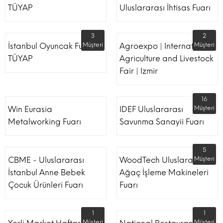
TÜYAP
Uluslararası İhtisas Fuarı
3
2
İstanbul Oyuncak Fuarı -
Müşteri
Agroexpo | International
Müşteri
TÜYAP
Agriculture and Livestock
Fair | Izmir
16
Win Eurasia
IDEF Uluslararası
Müşteri
Metalworking Fuarı
Savunma Sanayii Fuarı
5
CBME - Uluslararası
WoodTech Uluslararası
Müşteri
İstanbul Anne Bebek
Ağaç İşleme Makineleri
Çocuk Ürünleri Fuarı
Fuarı
1
1
Müşteri
Müşteri