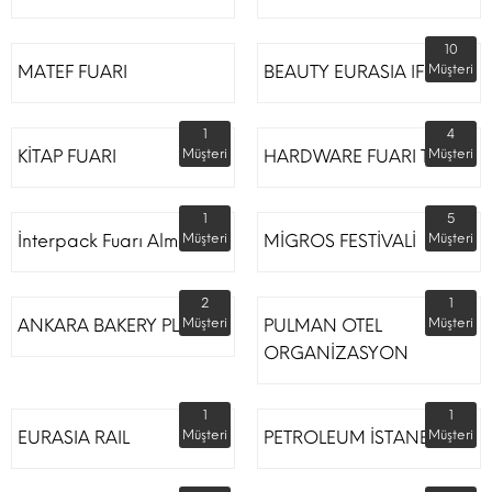
10
MATEF FUARI
BEAUTY EURASIA IFM
Müşteri
1
4
KİTAP FUARI
Müşteri
HARDWARE FUARI TÜYAP
Müşteri
1
5
İnterpack Fuarı Almanya
Müşteri
MİGROS FESTİVALİ
Müşteri
2
1
ANKARA BAKERY PLUS
Müşteri
PULMAN OTEL
Müşteri
ORGANİZASYON
1
1
EURASIA RAIL
Müşteri
PETROLEUM İSTANBUL
Müşteri