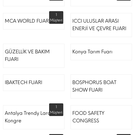
1
MCA WORLD FUARI
Müşteri
ICCI ULUSLAR ARASI
ENERJİ VE ÇEVRE FUARI
GÜZELLİK VE BAKIM
Konya Tarım Fuarı
FUARI
IBAKTECH FUARI
BOSPHORUS BOAT
SHOW FUARI
1
Antalya Trendy Lara Otel
Müşteri
FOOD SAFETY
Kongre
CONGRESS