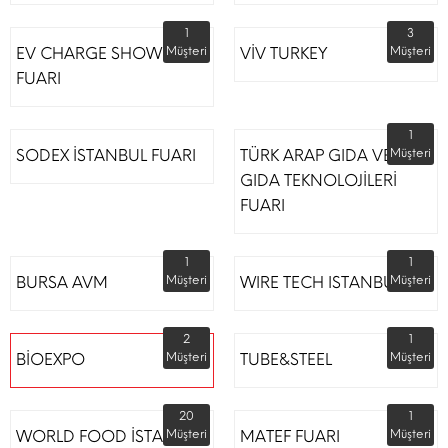
1
3
EV CHARGE SHOW
Müşteri
VİV TURKEY
Müşteri
FUARI
1
SODEX İSTANBUL FUARI
TÜRK ARAP GIDA VE
Müşteri
GIDA TEKNOLOJİLERİ
FUARI
1
1
BURSA AVM
Müşteri
WIRE TECH ISTANBUL
Müşteri
2
1
BİOEXPO
Müşteri
TUBE&STEEL
Müşteri
20
1
WORLD FOOD İSTANBUL
Müşteri
MATEF FUARI
Müşteri