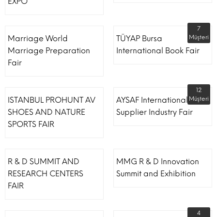
EXPO
7
Marriage World
TÜYAP Bursa
Müşteri
Marriage Preparation
International Book Fair
Fair
12
ISTANBUL PROHUNT AV
AYSAF International Shoe
Müşteri
SHOES AND NATURE
Supplier Industry Fair
SPORTS FAIR
R & D SUMMIT AND
MMG R & D Innovation
RESEARCH CENTERS
Summit and Exhibition
FAIR
4