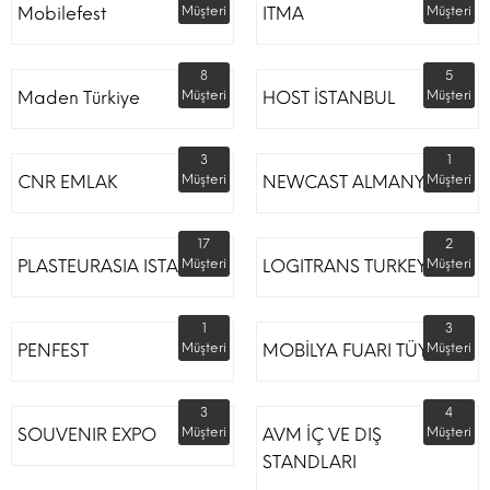
Mobilefest
Müşteri
ITMA
Müşteri
8
5
Maden Türkiye
Müşteri
HOST İSTANBUL
Müşteri
3
1
CNR EMLAK
Müşteri
NEWCAST ALMANYA
Müşteri
17
2
PLASTEURASIA ISTANBUL
Müşteri
LOGITRANS TURKEY
Müşteri
1
3
PENFEST
Müşteri
MOBİLYA FUARI TÜYAP
Müşteri
3
4
SOUVENIR EXPO
Müşteri
AVM İÇ VE DIŞ
Müşteri
STANDLARI