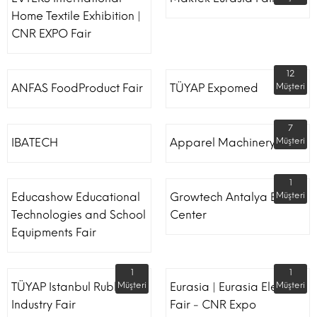
Home Textile Exhibition |
CNR EXPO Fair
12
ANFAS FoodProduct Fair
TÜYAP Expomed
Müşteri
7
IBATECH
Apparel Machinery Fair
Müşteri
1
Educashow Educational
Growtech Antalya Expo
Müşteri
Technologies and School
Center
Equipments Fair
1
1
TÜYAP Istanbul Rubber
Müşteri
Eurasia | Eurasia Elevator
Müşteri
Industry Fair
Fair - CNR Expo