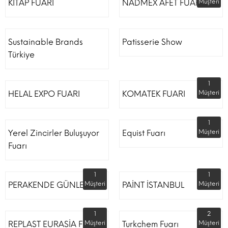
KİTAP FUARI
NADMEX AFET FUARI
Müşteri
Sustainable Brands
Patisserie Show
Türkiye
1
HELAL EXPO FUARI
KOMATEK FUARI
Müşteri
1
Yerel Zincirler Buluşuyor
Equist Fuarı
Müşteri
Fuarı
1
1
PERAKENDE GÜNLERİ
Müşteri
PAİNT İSTANBUL
Müşteri
1
2
REPLAST EURASİA FUARI
Müşteri
Turkchem Fuarı
Müşteri