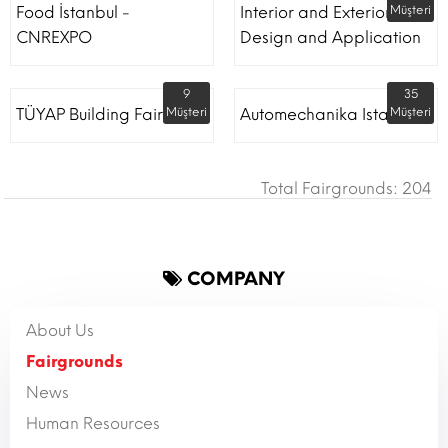
Food İstanbul -
Interior and Exterior
Müşteri
CNREXPO
Design and Application
9
35
TÜYAP Building Fair
Müşteri
Automechanika Istanbul
Müşteri
Total Fairgrounds: 204
COMPANY
About Us
Fairgrounds
News
Human Resources