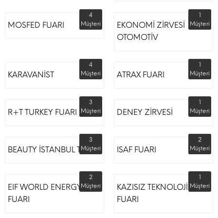
4
1
MOSFED FUARI
Müşteri
EKONOMİ ZİRVESİ
Müşteri
OTOMOTİV
4
1
KARAVANİST
Müşteri
ATRAX FUARI
Müşteri
3
1
R+T TURKEY FUARI
Müşteri
DENEY ZİRVESİ
Müşteri
3
2
BEAUTY İSTANBUL TÜYAP
Müşteri
ISAF FUARI
Müşteri
2
1
EIF WORLD ENERGY
Müşteri
KAZISIZ TEKNOLOJİLER
Müşteri
FUARI
FUARI