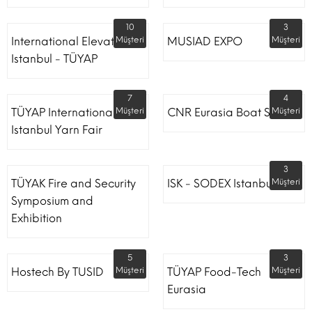
10
3
International Elevator
Müşteri
MUSIAD EXPO
Müşteri
Istanbul - TÜYAP
7
4
TÜYAP International
Müşteri
CNR Eurasia Boat Show
Müşteri
Istanbul Yarn Fair
3
TÜYAK Fire and Security
ISK - SODEX Istanbul
Müşteri
Symposium and
Exhibition
5
3
Hostech By TUSID
Müşteri
TÜYAP Food-Tech
Müşteri
Eurasia