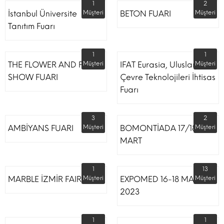
1
2
İstanbul Üniversite
Müşteri
BETON FUARI
Müşteri
Tanıtım Fuarı
1
1
THE FLOWER AND PLANT
Müşteri
IFAT Eurasia, Uluslararası
Müşteri
SHOW FUARI
Çevre Teknolojileri İhtisas
Fuarı
3
2
AMBİYANS FUARI
Müşteri
BOMONTİADA 17/18
Müşteri
MART
1
13
MARBLE İZMİR FAIR
Müşteri
EXPOMED 16-18 MART
Müşteri
2023
1
1