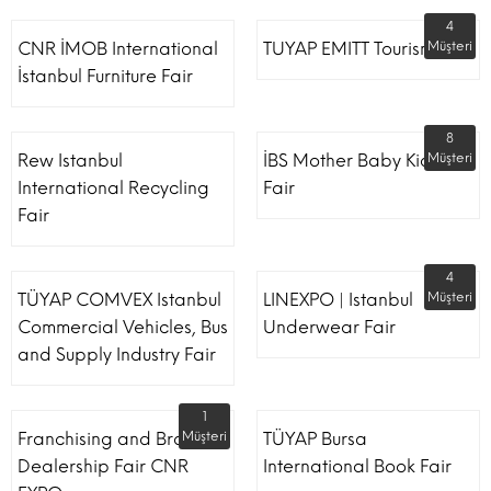
4
CNR İMOB International
TUYAP EMITT Tourism Fair
Müşteri
İstanbul Furniture Fair
8
Rew Istanbul
İBS Mother Baby Kids
Müşteri
International Recycling
Fair
Fair
4
TÜYAP COMVEX Istanbul
LINEXPO | Istanbul
Müşteri
Commercial Vehicles, Bus
Underwear Fair
and Supply Industry Fair
1
Franchising and Brand
Müşteri
TÜYAP Bursa
Dealership Fair CNR
International Book Fair