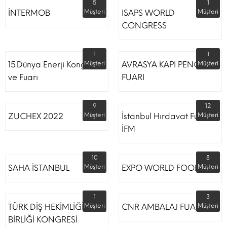
5
1
İNTERMOB
Müşteri
ISAPS WORLD
Müşteri
CONGRESS
1
1
15.Dünya Enerji Kongresi
Müşteri
AVRASYA KAPI PENCERE
Müşteri
ve Fuarı
FUARI
9
12
ZUCHEX 2022
Müşteri
İstanbul Hırdavat Fuarı
Müşteri
İFM
10
8
SAHA İSTANBUL
Müşteri
EXPO WORLD FOOD
Müşteri
1
3
TÜRK DİŞ HEKİMLİĞİ
Müşteri
CNR AMBALAJ FUARI
Müşteri
BİRLİĞİ KONGRESİ