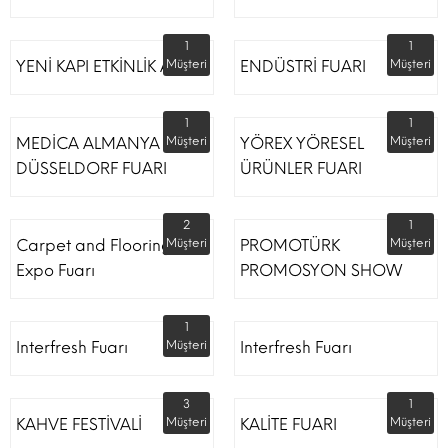
1
1
YENİ KAPI ETKİNLİK ALANI
Müşteri
ENDÜSTRİ FUARI
Müşteri
1
1
MEDİCA ALMANYA
Müşteri
YÖREX YÖRESEL
Müşteri
DÜSSELDORF FUARI
ÜRÜNLER FUARI
2
1
Carpet and Flooring
Müşteri
PROMOTÜRK
Müşteri
Expo Fuarı
PROMOSYON SHOW
1
Interfresh Fuarı
Müşteri
Interfresh Fuarı
3
1
KAHVE FESTİVALİ
Müşteri
KALİTE FUARI
Müşteri