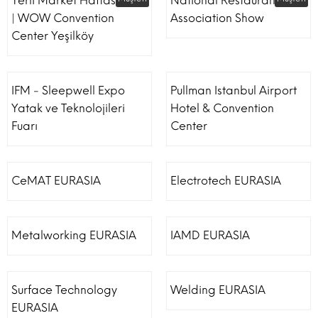
Yerli Market Haftası Fuarı
National Restaurant
| WOW Convention
Association Show
Center Yeşilköy
IFM - Sleepwell Expo
Pullman Istanbul Airport
Yatak ve Teknolojileri
Hotel & Convention
Fuarı
Center
CeMAT EURASIA
Electrotech EURASIA
Metalworking EURASIA
IAMD EURASIA
Surface Technology
Welding EURASIA
EURASIA