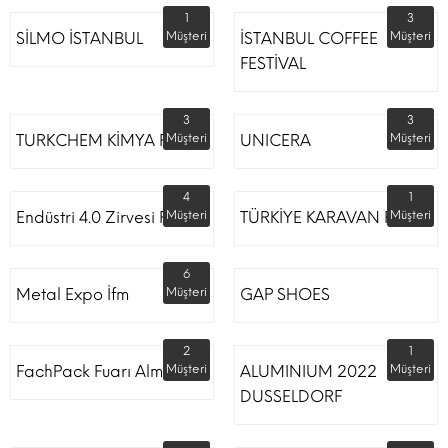
1
3
SİLMO İSTANBUL
Müşteri
İSTANBUL COFFEE
Müşteri
FESTİVAL
3
3
TURKCHEM KİMYA FUARI
Müşteri
UNICERA
Müşteri
4
1
Endüstri 4.0 Zirvesi Fuarı
Müşteri
TÜRKİYE KARAVAN FUARI
Müşteri
6
Metal Expo İfm
Müşteri
GAP SHOES
2
1
FachPack Fuarı Almanya
Müşteri
ALUMINIUM 2022
Müşteri
DUSSELDORF