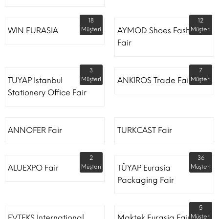
18
12
WIN EURASIA
Müşteri
AYMOD Shoes Fashion
Müşteri
Fair
3
7
TUYAP Istanbul
Müşteri
ANKIROS Trade Fairs
Müşteri
Stationery Office Fair
ANNOFER Fair
TURKCAST Fair
2
36
ALUEXPO Fair
Müşteri
TÜYAP Eurasia
Müşteri
Packaging Fair
5
EVTEKS International
Maktek Eurasia Fair
Müşteri