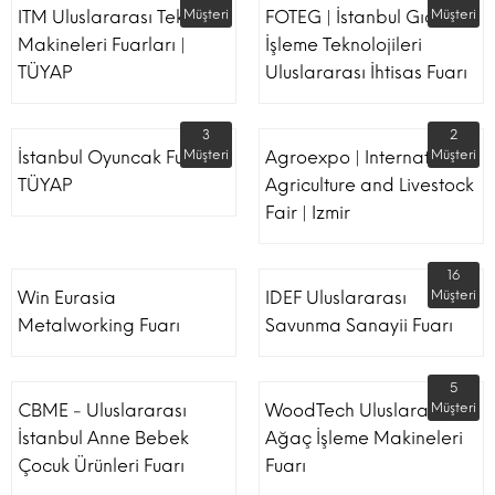
ITM Uluslararası Tekstil
Müşteri
FOTEG | İstanbul Gıda
Müşteri
Makineleri Fuarları |
İşleme Teknolojileri
TÜYAP
Uluslararası İhtisas Fuarı
3
2
İstanbul Oyuncak Fuarı -
Müşteri
Agroexpo | International
Müşteri
TÜYAP
Agriculture and Livestock
Fair | Izmir
16
Win Eurasia
IDEF Uluslararası
Müşteri
Metalworking Fuarı
Savunma Sanayii Fuarı
5
CBME - Uluslararası
WoodTech Uluslararası
Müşteri
İstanbul Anne Bebek
Ağaç İşleme Makineleri
Çocuk Ürünleri Fuarı
Fuarı