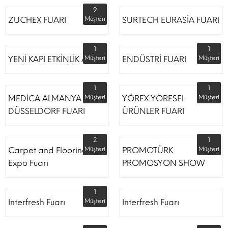
9
ZUCHEX FUARI
Müşteri
SURTECH EURASİA FUARI
1
1
YENİ KAPI ETKİNLİK ALANI
Müşteri
ENDÜSTRİ FUARI
Müşteri
1
1
MEDİCA ALMANYA
Müşteri
YÖREX YÖRESEL
Müşteri
DÜSSELDORF FUARI
ÜRÜNLER FUARI
2
1
Carpet and Flooring
Müşteri
PROMOTÜRK
Müşteri
Expo Fuarı
PROMOSYON SHOW
1
Interfresh Fuarı
Müşteri
Interfresh Fuarı