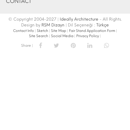
CONTACT
© Copyright 2004-2027 |
Ideally Architecture
- All Rights.
Design by
RSM Dizayn
| Dil Seçeneği :
Türkçe
Contact Info
|
Sketch
|
Site Map
|
Fair Stand Application Form
|
Site Search
|
Social Media
|
Privacy Policy
|
Share |