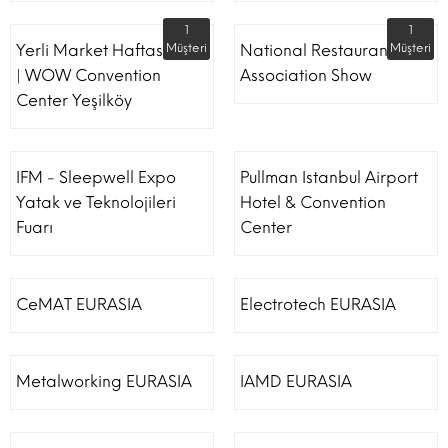
1
1
Yerli Market Haftası Fuarı
Müşteri
National Restaurant
Müşteri
| WOW Convention
Association Show
Center Yeşilköy
IFM - Sleepwell Expo
Pullman Istanbul Airport
Yatak ve Teknolojileri
Hotel & Convention
Fuarı
Center
CeMAT EURASIA
Electrotech EURASIA
Metalworking EURASIA
IAMD EURASIA