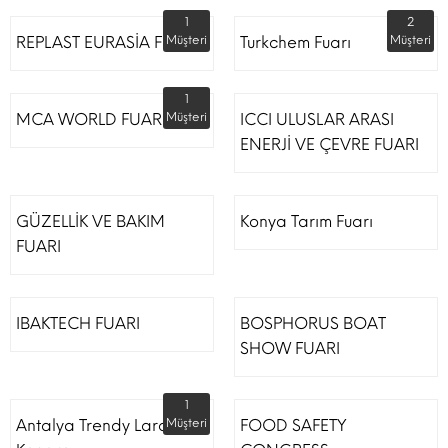
1
2
REPLAST EURASİA FUARI
Müşteri
Turkchem Fuarı
Müşteri
1
MCA WORLD FUARI
Müşteri
ICCI ULUSLAR ARASI
ENERJİ VE ÇEVRE FUARI
GÜZELLİK VE BAKIM
Konya Tarım Fuarı
FUARI
IBAKTECH FUARI
BOSPHORUS BOAT
SHOW FUARI
1
Antalya Trendy Lara Otel
Müşteri
FOOD SAFETY