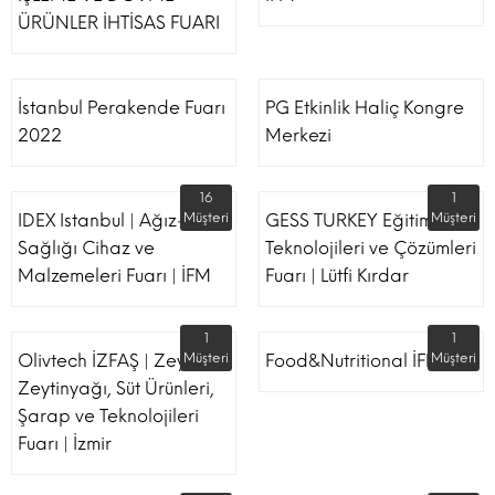
ÜRÜNLER İHTİSAS FUARI
İstanbul Perakende Fuarı
PG Etkinlik Haliç Kongre
2022
Merkezi
16
1
IDEX Istanbul | Ağız-Diş
Müşteri
GESS TURKEY Eğitim
Müşteri
Sağlığı Cihaz ve
Teknolojileri ve Çözümleri
Malzemeleri Fuarı | İFM
Fuarı | Lütfi Kırdar
1
1
Olivtech İZFAŞ | Zeytin,
Müşteri
Food&Nutritional İFM
Müşteri
Zeytinyağı, Süt Ürünleri,
Şarap ve Teknolojileri
Fuarı | İzmir