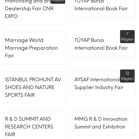
Franchising and Brand
Müşteri
TÜYAP Bursa
Dealership Fair CNR
International Book Fair
EXPO
7
Marriage World
TÜYAP Bursa
Müşteri
Marriage Preparation
International Book Fair
Fair
12
ISTANBUL PROHUNT AV
AYSAF International Shoe
Müşteri
SHOES AND NATURE
Supplier Industry Fair
SPORTS FAIR
R & D SUMMIT AND
MMG R & D Innovation
RESEARCH CENTERS
Summit and Exhibition
FAIR