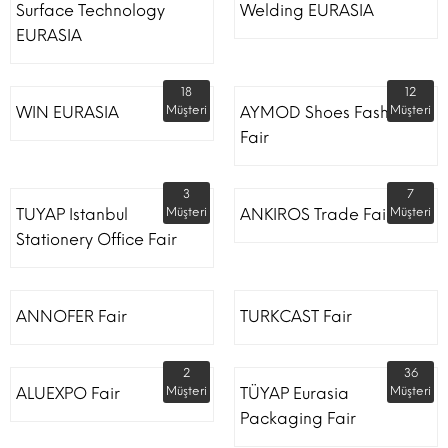
Surface Technology
Welding EURASIA
EURASIA
18
12
WIN EURASIA
Müşteri
AYMOD Shoes Fashion
Müşteri
Fair
3
7
TUYAP Istanbul
Müşteri
ANKIROS Trade Fairs
Müşteri
Stationery Office Fair
ANNOFER Fair
TURKCAST Fair
2
36
ALUEXPO Fair
Müşteri
TÜYAP Eurasia
Müşteri
Packaging Fair