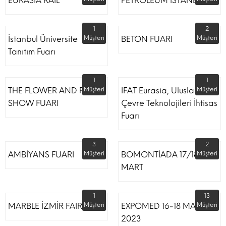
EURASIA RAIL
PETROLEUM İSTANBUL
1
2
İstanbul Üniversite
Müşteri
BETON FUARI
Müşteri
Tanıtım Fuarı
1
1
THE FLOWER AND PLANT
Müşteri
IFAT Eurasia, Uluslararası
Müşteri
SHOW FUARI
Çevre Teknolojileri İhtisas
Fuarı
3
2
AMBİYANS FUARI
Müşteri
BOMONTİADA 17/18
Müşteri
MART
1
13
MARBLE İZMİR FAIR
Müşteri
EXPOMED 16-18 MART
Müşteri
2023