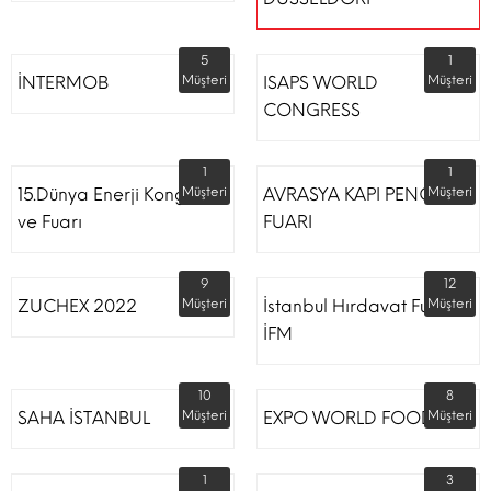
5
1
İNTERMOB
Müşteri
ISAPS WORLD
Müşteri
CONGRESS
1
1
15.Dünya Enerji Kongresi
Müşteri
AVRASYA KAPI PENCERE
Müşteri
ve Fuarı
FUARI
9
12
ZUCHEX 2022
Müşteri
İstanbul Hırdavat Fuarı
Müşteri
İFM
10
8
SAHA İSTANBUL
Müşteri
EXPO WORLD FOOD
Müşteri
1
3