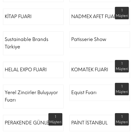
1
KİTAP FUARI
NADMEX AFET FUARI
Müşteri
Sustainable Brands
Patisserie Show
Türkiye
1
HELAL EXPO FUARI
KOMATEK FUARI
Müşteri
1
Yerel Zincirler Buluşuyor
Equist Fuarı
Müşteri
Fuarı
1
1
PERAKENDE GÜNLERİ
Müşteri
PAİNT İSTANBUL
Müşteri