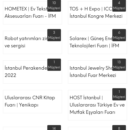
10
4
HOMETEX | Ev Tekstili Ve
Müşteri
TOS + H Expo | ICC -
Müşteri
Aksesuarları Fuarı - İFM
İstanbul Kongre Merkezi
3
6
Robot yatırımları zirvesi
Müşteri
Solarex | Güneş Enerjisi &
Müşteri
ve sergisi
Teknolojileri Fuarı | İFM
1
13
İstanbul Perakende Fuarı
Müşteri
Istanbul Jewelry Show |
Müşteri
2022
İstanbul Fuar Merkezi
1
Uluslararası CNR Kitap
HOST İstanbul |
Müşteri
Fuarı | Yenikapı
Uluslararası Türkiye Ev ve
Mutfak Eşyaları Fuarı
14
8