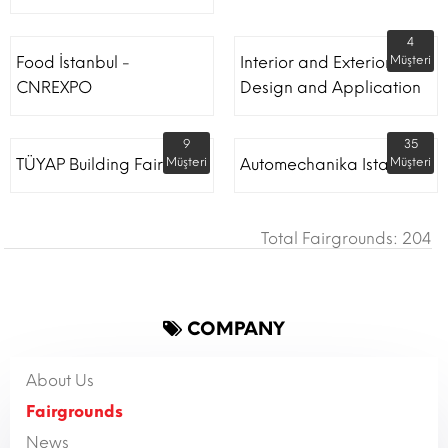
4
Food İstanbul -
Interior and Exterior
Müşteri
CNREXPO
Design and Application
9
35
TÜYAP Building Fair
Müşteri
Automechanika Istanbul
Müşteri
Total Fairgrounds: 204
COMPANY
About Us
Fairgrounds
News