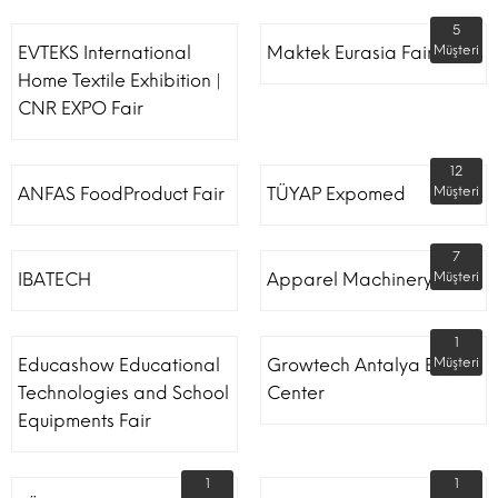
5
EVTEKS International
Maktek Eurasia Fair
Müşteri
Home Textile Exhibition |
CNR EXPO Fair
12
ANFAS FoodProduct Fair
TÜYAP Expomed
Müşteri
7
IBATECH
Apparel Machinery Fair
Müşteri
1
Educashow Educational
Growtech Antalya Expo
Müşteri
Technologies and School
Center
Equipments Fair
1
1