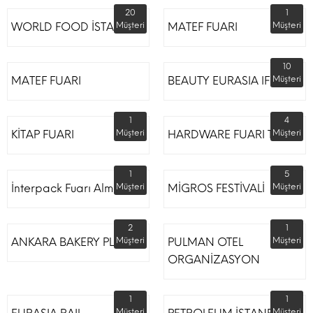
20
1
WORLD FOOD İSTANBUL
Müşteri
MATEF FUARI
Müşteri
10
MATEF FUARI
BEAUTY EURASIA IFM
Müşteri
1
4
KİTAP FUARI
Müşteri
HARDWARE FUARI TÜYAP
Müşteri
1
5
İnterpack Fuarı Almanya
Müşteri
MİGROS FESTİVALİ
Müşteri
2
1
ANKARA BAKERY PLUS
Müşteri
PULMAN OTEL
Müşteri
ORGANİZASYON
1
1
Müşteri
Müşteri