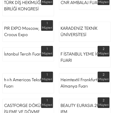
TÜRK DİŞ HEKİMLİĞİ
Müşteri
CNR AMBALAJ FUARI
Müşteri
BİRLİĞİ KONGRESİ
1
PIR EXPO Moscow,
Müşteri
KARADENİZ TEKNİK
Crocus Expo
ÜNİVERSİTESİ
1
2
İstanbul Tercih Fuarı
Müşteri
F İSTANBUL YEME İÇME
Müşteri
FUARI
1
2
h+h Americas Tekstil
Müşteri
Heimtextil Frankfurt
Müşteri
Fuarı
Almanya Fuarı
1
2
CASTFORGE DÖKÜM,
Müşteri
BEAUTY EURASIA 2022
Müşteri
İŞLEME VE DÖVME
IFM