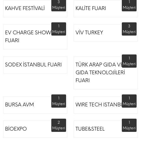
3
1
KAHVE FESTİVALİ
Müşteri
KALİTE FUARI
Müşteri
1
3
EV CHARGE SHOW
Müşteri
VİV TURKEY
Müşteri
FUARI
1
SODEX İSTANBUL FUARI
TÜRK ARAP GIDA VE
Müşteri
GIDA TEKNOLOJİLERİ
FUARI
1
1
BURSA AVM
Müşteri
WIRE TECH ISTANBUL
Müşteri
2
1
BİOEXPO
Müşteri
TUBE&STEEL
Müşteri