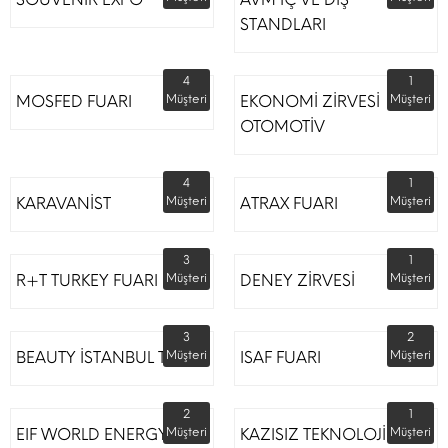
STANDLARI
4
1
MOSFED FUARI
Müşteri
EKONOMİ ZİRVESİ
Müşteri
OTOMOTİV
4
1
KARAVANİST
Müşteri
ATRAX FUARI
Müşteri
3
1
R+T TURKEY FUARI
Müşteri
DENEY ZİRVESİ
Müşteri
3
2
BEAUTY İSTANBUL TÜYAP
Müşteri
ISAF FUARI
Müşteri
2
1
EIF WORLD ENERGY
Müşteri
KAZISIZ TEKNOLOJİLER
Müşteri