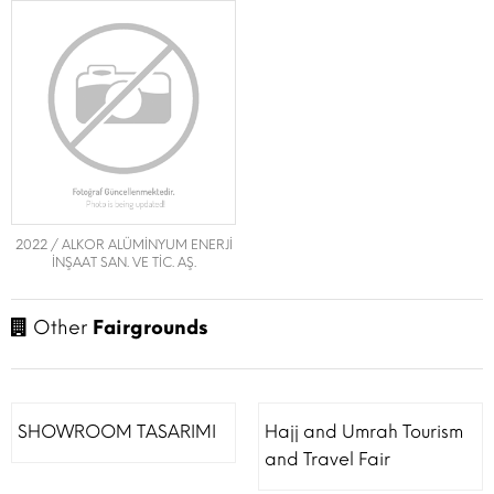
2022 / ALKOR ALÜMİNYUM ENERJİ
İNŞAAT SAN. VE TİC. AŞ.
Other
Fairgrounds
SHOWROOM TASARIMI
Hajj and Umrah Tourism
and Travel Fair