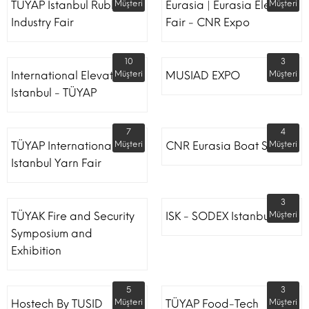
TÜYAP Istanbul Rubber
Müşteri
Eurasia | Eurasia Elevator
Müşteri
Industry Fair
Fair - CNR Expo
10
3
International Elevator
Müşteri
MUSIAD EXPO
Müşteri
Istanbul - TÜYAP
7
4
TÜYAP International
Müşteri
CNR Eurasia Boat Show
Müşteri
Istanbul Yarn Fair
3
TÜYAK Fire and Security
ISK - SODEX Istanbul
Müşteri
Symposium and
Exhibition
5
3
Hostech By TUSID
Müşteri
TÜYAP Food-Tech
Müşteri