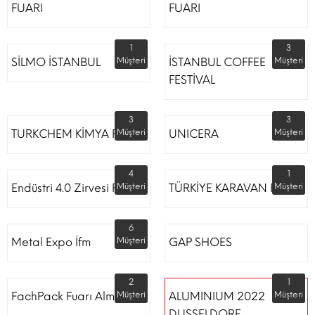
FUARI
FUARI
1
3
SİLMO İSTANBUL
Müşteri
İSTANBUL COFFEE
Müşteri
FESTİVAL
3
3
TURKCHEM KİMYA FUARI
Müşteri
UNICERA
Müşteri
4
1
Endüstri 4.0 Zirvesi Fuarı
Müşteri
TÜRKİYE KARAVAN FUARI
Müşteri
6
Metal Expo İfm
Müşteri
GAP SHOES
2
1
FachPack Fuarı Almanya
Müşteri
ALUMINIUM 2022
Müşteri
DUSSELDORF