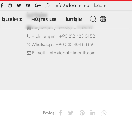
info@idealmimarlik.com
İLETİŞİM
İŞLERİMİZ
MÜŞTERİLER
İLETİŞİM
Fuar Stand | 07.10.2017
Beylikdüzü / İstanbul - TÜRKİYE
Hızlı İletişim :
+90 212 428 01 52
Whatsapp :
+90 533 404 88 89
E-mail :
info@idealmimarlik.com
Paylaş |