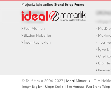
Projeniz için online
Stand Talep Formu
KURUMSAL
ÜRÜNL
Hakkımızda
Ahşap F
Fuar Alanları
Modüler
Bizden Haberler
Maxima 
İnsan Kaynakları
Truss Fu
İç ve D
Otel Ko
Ürün Te
Kurumsa
© Telif Hakkı 2004-2027 |
İdeal Mimarlık
- Tüm Haklar
İletişim Bilgileri
|
Ulaşım Krokisi
|
Site Haritası
|
Fuar Stand Talep