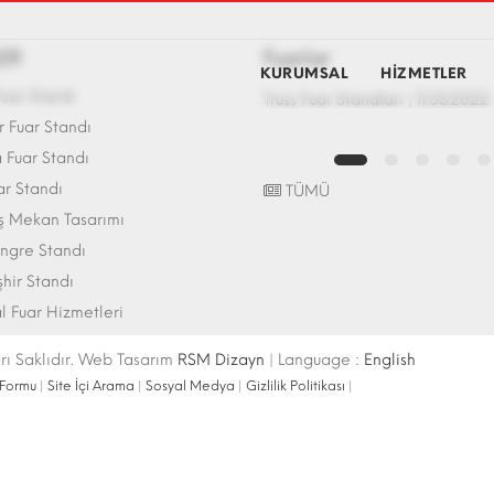
ER
Fuarlar
KURUMSAL
HİZMETLER
uar Standı
Fuar Standı Zemin Sistemleri | 07.10.2017
Truss Fuar Standları | 11.03.2022
 Fuar Standı
Fuar Standı
ar Standı
TÜMÜ
ış Mekan Tasarımı
ngre Standı
şhir Standı
l Fuar Hizmetleri
ı Saklıdır. Web Tasarım
RSM Dizayn
| Language :
English
 Formu
|
Site İçi Arama
|
Sosyal Medya
|
Gizlilik Politikası
|